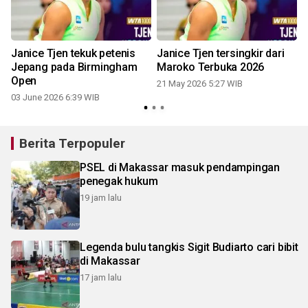
Janice Tjen tekuk petenis
Janice Tjen tersingkir dari
Jepang pada Birmingham
Maroko Terbuka 2026
Open
21 May 2026 5:27 WIB
2
03 June 2026 6:39 WIB
Berita Terpopuler
PSEL di Makassar masuk pendampingan
penegak hukum
19 jam lalu
Legenda bulu tangkis Sigit Budiarto cari bibit
di Makassar
17 jam lalu