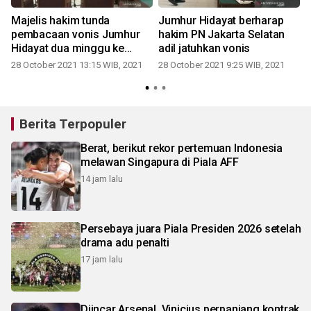
Majelis hakim tunda
Jumhur Hidayat berharap
pembacaan vonis Jumhur
hakim PN Jakarta Selatan
Hidayat dua minggu ke
adil jatuhkan vonis
depan
28 October 2021 13:15 WIB, 2021
28 October 2021 9:25 WIB, 2021
Berita Terpopuler
Berat, berikut rekor pertemuan Indonesia
melawan Singapura di Piala AFF
14 jam lalu
Persebaya juara Piala Presiden 2026 setelah
drama adu penalti
17 jam lalu
Diincar Arsenal, Vinicius perpanjang kontrak