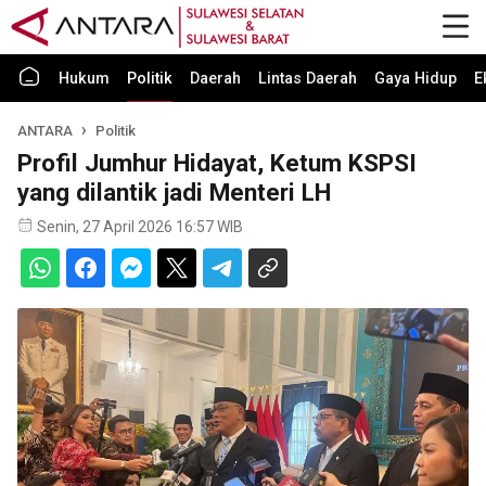
Hukum
Politik
Daerah
Lintas Daerah
Gaya Hidup
E
ANTARA
Politik
Profil Jumhur Hidayat, Ketum KSPSI
yang dilantik jadi Menteri LH
Senin, 27 April 2026 16:57 WIB