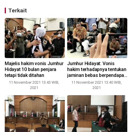
Terkait
h
Majelis hakim vonis Jumhur
Jumhur Hidayat: Vonis
Hidayat 10 bulan penjara
hakim terhadapnya tentukan
tetapi tidak ditahan
jaminan bebas berpendapat
di Indonesia
11 November 2021 13:43 WIB,
11 November 2021 13:40 WIB,
2021
2021