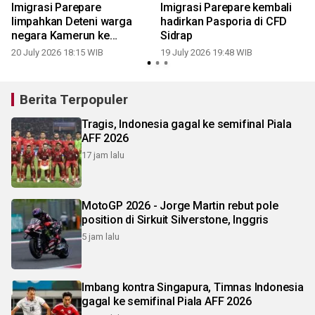
Imigrasi Parepare
Imigrasi Parepare kembali
limpahkan Deteni warga
hadirkan Pasporia di CFD
negara Kamerun ke
Sidrap
Rudenim Makassar
20 July 2026 18:15 WIB
19 July 2026 19:48 WIB
0
Berita Terpopuler
Tragis, Indonesia gagal ke semifinal Piala
AFF 2026
17 jam lalu
MotoGP 2026 - Jorge Martin rebut pole
position di Sirkuit Silverstone, Inggris
5 jam lalu
Imbang kontra Singapura, Timnas Indonesia
gagal ke semifinal Piala AFF 2026