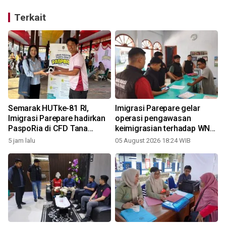
Terkait
Semarak HUTke-81 RI,
Imigrasi Parepare gelar
Imigrasi Parepare hadirkan
operasi pengawasan
PaspoRia di CFD Tana
keimigrasian terhadap WNA
Toraja
di Wajo
5 jam lalu
05 August 2026 18:24 WIB
1