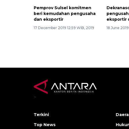
Pemprov Sulsel komitmen
Dekranasd
beri kemudahan pengusaha
pengusah
dan eksportir
eksportir
17 December 2019 12:59 WIB, 2019
18 June 2019
>
Terkini
Daera
Top News
Huku