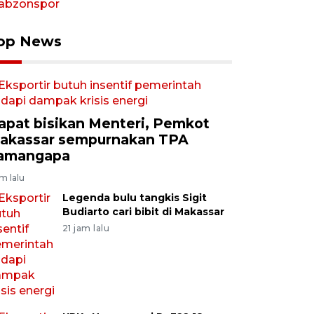
op News
apat bisikan Menteri, Pemkot
akassar sempurnakan TPA
amangapa
am lalu
Legenda bulu tangkis Sigit
Budiarto cari bibit di Makassar
21 jam lalu