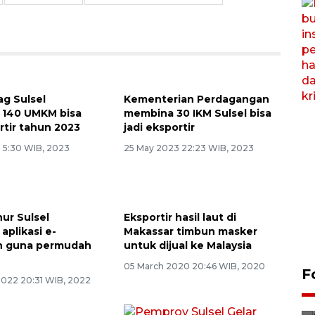
ag Sulsel
Kementerian Perdagangan
 140 UMKM bisa
membina 30 IKM Sulsel bisa
rtir tahun 2023
jadi eksportir
 5:30 WIB, 2023
25 May 2023 22:23 WIB, 2023
nur Sulsel
Eksportir hasil laut di
aplikasi e-
Makassar timbun masker
an guna permudah
untuk dijual ke Malaysia
05 March 2020 20:46 WIB, 2020
FOTO - Kirab memperingati
F
2022 20:31 WIB, 2022
HUT ke-80 Raja Keraton
Yogyakarta