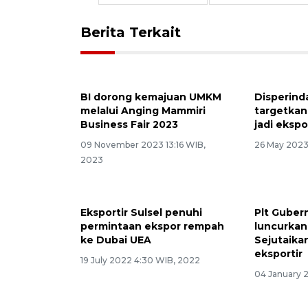
Berita Terkait
BI dorong kemajuan UMKM
Disperind
melalui Anging Mammiri
targetkan
Business Fair 2023
jadi ekspo
09 November 2023 13:16 WIB,
26 May 2023
2023
Eksportir Sulsel penuhi
Plt Guber
permintaan ekspor rempah
luncurkan 
ke Dubai UEA
Sejutaik
eksportir
19 July 2022 4:30 WIB, 2022
04 January 