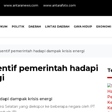
www.antaranews.com
www.antarafoto.com
UKUM
POLITIK
DAERAH
LINTAS DAERAH
GAYA HIDUP
EKONOMI
sentif pemerintah hadapi dampak krisis energi
entif pemerintah hadapi
T
gi
awesi Selatan yang diekspor ke beberapa negara oleh PT
rdyah (B)