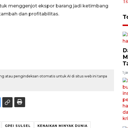
untuk menggenjot ekspor barang jadi ketimbang
ambah dan profitabilitas.
T
D
M
T
1 j
g atau pengindeksan otomatis untuk AI di situs web ini tanpa
GPEI SULSEL
KENAIKAN MINYAK DUNIA