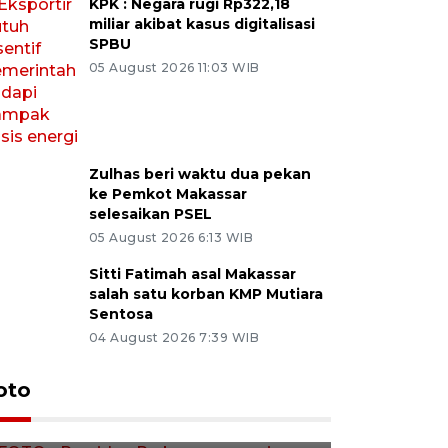
KPK : Negara rugi Rp322,18
miliar akibat kasus digitalisasi
SPBU
05 August 2026 11:03 WIB
Zulhas beri waktu dua pekan
ke Pemkot Makassar
selesaikan PSEL
05 August 2026 6:13 WIB
Sitti Fatimah asal Makassar
salah satu korban KMP Mutiara
Sentosa
04 August 2026 7:39 WIB
FOTO - Presiden Prabowo
FOTO - H
oto
menerima kunjungan Frank-
di Sulbar
Walter Steinmeier
11 June 2026 1