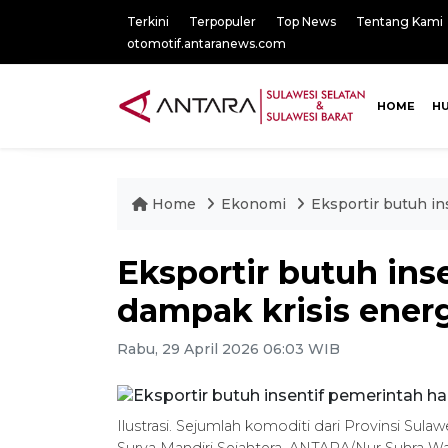
Terkini
Terpopuler
Top News
Tentang Kami
otomotif.antaranews.com
HOME
H
Home
Ekonomi
Eksportir butuh in
Eksportir butuh ins
dampak krisis ener
Rabu, 29 April 2026 06:03 WIB
Ilustrasi. Sejumlah komoditi dari Provinsi Sul
Surya Mandiri Sejahtera. ANTARA/Nur Suhra Wa