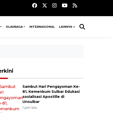
OLAHRAGA
INTERNASIONAL
LAINNYA
erkini
Sambut Hari Pengayoman Ke-
81, Kemenkum Sulbar Edukasi
sosialisasi Apostille di
Unsulbar
1 jam lalu