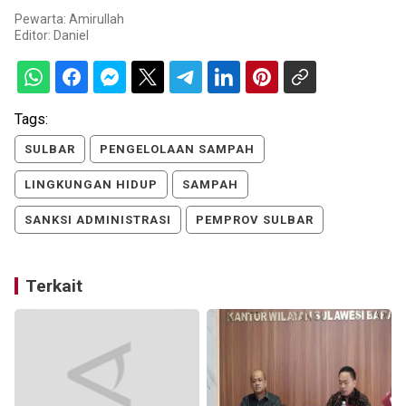
Pewarta: Amirullah
Editor:
Daniel
Tags:
SULBAR
PENGELOLAAN SAMPAH
LINGKUNGAN HIDUP
SAMPAH
SANKSI ADMINISTRASI
PEMPROV SULBAR
Terkait