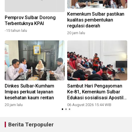
Kemenkum Sulbar pastikan
Pemprov Sulbar Dorong
kualitas pembentukan
Terbentuknya KPAI
regulasi daerah
-15 tahun lalu
20 jam lalu
Dinkes Sulbar-Kumham
Sambut Hari Pengayoman
Imipas perkuat layanan
Ke-81, Kemenkum Sulbar
kesehatan kaum rentan
Edukasi sosialisasi Apostille
di Unsulbar
20 jam lalu
06 August 2026 15:44 WIB
Berita Terpopuler