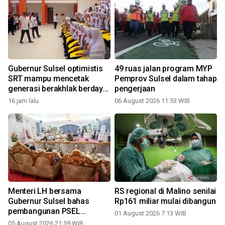
Gubernur Sulsel optimistis
49 ruas jalan program MYP
SRT mampu mencetak
Pemprov Sulsel dalam tahap
generasi berakhlak berdaya
pengerjaan
saing
16 jam lalu
06 August 2026 11:53 WIB
Menteri LH bersama
RS regional di Malino senilai
Gubernur Sulsel bahas
Rp161 miliar mulai dibangun
pembangunan PSEL
01 August 2026 7:13 WIB
Mamminasata
05 August 2026 21:59 WIB
2