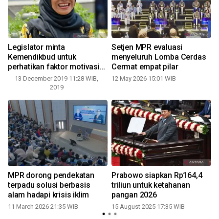
Legislator minta
Setjen MPR evaluasi
Kemendikbud untuk
menyeluruh Lomba Cerdas
perhatikan faktor motivasi
Cermat empat pilar
guru
13 December 2019 11:28 WIB,
12 May 2026 15:01 WIB
2019
MPR dorong pendekatan
Prabowo siapkan Rp164,4
terpadu solusi berbasis
triliun untuk ketahanan
alam hadapi krisis iklim
pangan 2026
11 March 2026 21:35 WIB
15 August 2025 17:35 WIB