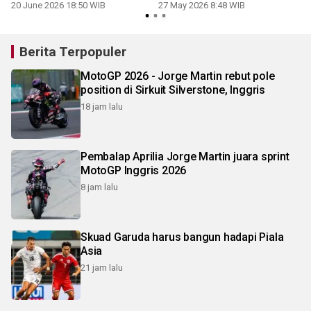
2026
20 June 2026 18:50 WIB
27 May 2026 8:48 WIB
Berita Terpopuler
MotoGP 2026 - Jorge Martin rebut pole
position di Sirkuit Silverstone, Inggris
18 jam lalu
Pembalap Aprilia Jorge Martin juara sprint
MotoGP Inggris 2026
8 jam lalu
Skuad Garuda harus bangun hadapi Piala
Asia
21 jam lalu