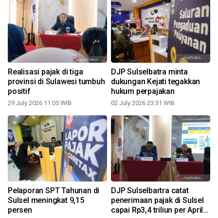
Realisasi pajak di tiga
DJP Sulselbatra minta
provinsi di Sulawesi tumbuh
dukungan Kejati tegakkan
S
positif
hukum perpajakan
t
29 July 2026 11:05 WIB
02 July 2026 23:31 WIB
g
Pelaporan SPT Tahunan di
DJP Sulselbartra catat
Sulsel meningkat 9,15
penerimaan pajak di Sulsel
persen
capai Rp3,4 triliun per April