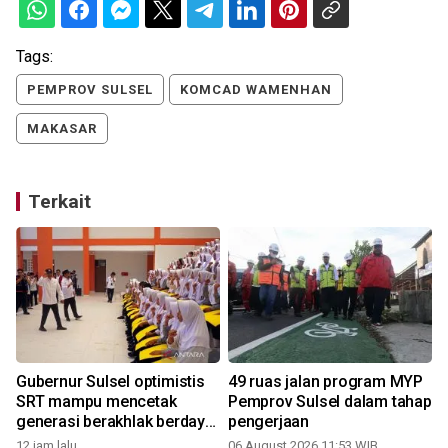
Tags:
PEMPROV SULSEL
KOMCAD WAMENHAN
MAKASAR
Terkait
Gubernur Sulsel optimistis
49 ruas jalan program MYP
SRT mampu mencetak
Pemprov Sulsel dalam tahap
generasi berakhlak berdaya
pengerjaan
saing
12 jam lalu
06 August 2026 11:53 WIB