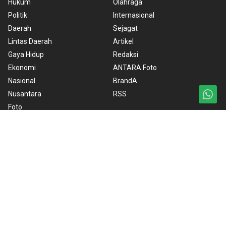
Hukum
Olahraga
Politik
Internasional
Daerah
Sejagat
Lintas Daerah
Artikel
Gaya Hidup
Redaksi
Ekonomi
ANTARA Foto
Nasional
BrandA
Nusantara
RSS
Foto
Video
Ketentuan Penggunaan
Kebijakan Cookie
Kebijakan Privasi
Pedoman Media Siber
Copyright © 2026 ANTARA