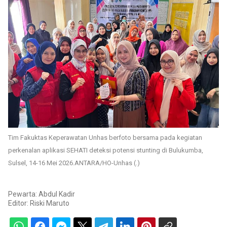
Tim Fakuktas Keperawatan Unhas berfoto bersama pada kegiatan
perkenalan aplikasi SEHATI deteksi potensi stunting di Bulukumba,
Sulsel, 14-16 Mei 2026.ANTARA/HO-Unhas (.)
Pewarta: Abdul Kadir
Editor:
Riski Maruto