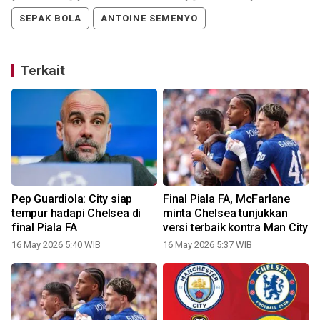
SEPAK BOLA
ANTOINE SEMENYO
Terkait
Pep Guardiola: City siap
Final Piala FA, McFarlane
tempur hadapi Chelsea di
minta Chelsea tunjukkan
final Piala FA
versi terbaik kontra Man City
16 May 2026 5:40 WIB
16 May 2026 5:37 WIB
0