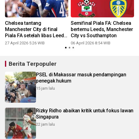
Chelsea tantang
Semifinal Piala FA: Chelsea
Manchester City di final
bertemu Leeds, Manchester
Piala FA setelah libas Leeds
City vs Southampton
United 1-0
27 April 2026 5:26 WIB
06 April 2026 8:54 WIB
0
Berita Terpopuler
PSEL di Makassar masuk pendampingan
penegak hukum
15 jam lalu
Rizky Ridho abaikan kritik untuk fokus lawan
Singapura
22 jam lalu