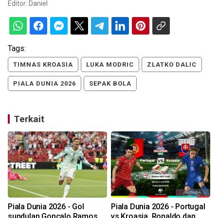
Editor:
Daniel
Tags:
TIMNAS KROASIA
LUKA MODRIC
ZLATKO DALIC
PIALA DUNIA 2026
SEPAK BOLA
Terkait
Piala Dunia 2026 - Gol
Piala Dunia 2026 - Portugal
s
sundulan Goncalo Ramos
vs Kroasia, Ronaldo dan