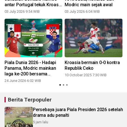
antar Portugal tekuk Kroasia
Modric main sejak awal
2-1 untuk ke 16 besar
03 July 2026 9:54 WIB
03 July 2026 6:04 WIB
Piala Dunia 2026 - Hadapi
Kroasia bermain 0-0 kontra
Panama, Modric mainkan
Republik Ceko
laga ke-200 bersama
10 October 2025 7:30 WIB
Kroasia
24 June 2026 6:02 WIB
Berita Terpopuler
Persebaya juara Piala Presiden 2026 setelah
drama adu penalti
5 jam lalu