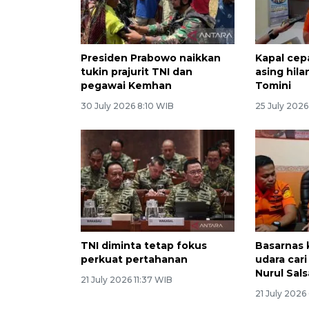
Presiden Prabowo naikkan
Kapal cepa
tukin prajurit TNI dan
asing hila
pegawai Kemhan
Tomini
30 July 2026 8:10 WIB
25 July 2026
TNI diminta tetap fokus
Basarnas 
perkuat pertahanan
udara car
Nurul Sals
21 July 2026 11:37 WIB
21 July 2026