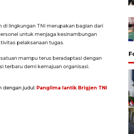
n di lingkungan TNI merupakan bagian dari
personel untuk menjaga kesinambungan
ivitas pelaksanaan tugas.
F
iap satuan mampu terus beradaptasi dengan
i terbaru demi kemajuan organisasi.
m dengan judul:
Panglima lantik Brigjen TNI
FOTO - Kirab memperingati
HUT ke-80 Raja Keraton
Yogyakarta
02 April 2026 12:51 WIB