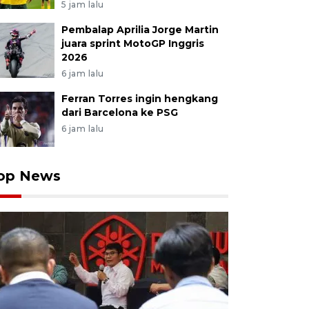
5 jam lalu
Pembalap Aprilia Jorge Martin
juara sprint MotoGP Inggris
2026
6 jam lalu
Ferran Torres ingin hengkang
dari Barcelona ke PSG
6 jam lalu
op News