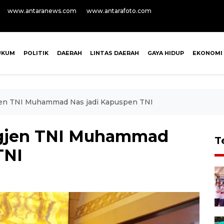
www.antaranews.com
www.antarafoto.com
UKUM
POLITIK
DAERAH
LINTAS DAERAH
GAYA HIDUP
EKONOMI
gjen TNI Muhammad Nas jadi Kapuspen TNI
rigjen TNI Muhammad
T
TNI