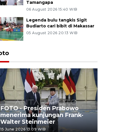
Tamangapa
06 August 2026 15:40 WIB
Legenda bulu tangkis Sigit
Budiarto cari bibit di Makassar
05 August 2026 20:13 WIB
oto
FOTO - Presiden Prabowo
menerima kunjungan Frank-
FOTO - H
Walter Steinmeier
di Sulbar
15 June 2026 13:09 WIB
11 June 2026 1