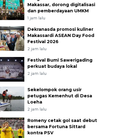
Makassar, dorong digitalisasi
dan pemberdayaan UMKM
1 jam lalu
Dekranasda promosi kuliner
Makassardi ASEAN Day Food
Festival 2026
2 jam lalu
Festival Bumi Sawerigading
perkuat budaya lokal
2 jam lalu
Sekelompok orang usir
petugas Kemenhut di Desa
Loeha
2 jam lalu
Romeny cetak gol saat debut
bersama Fortuna Sittard
kontra PSV