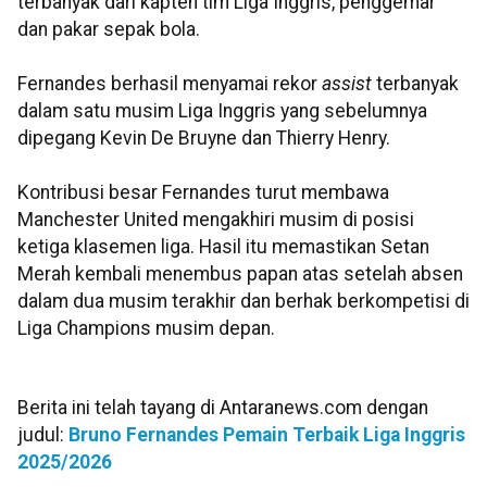
terbanyak dari kapten tim Liga Inggris, penggemar
dan pakar sepak bola.
Fernandes berhasil menyamai rekor
assist
terbanyak
dalam satu musim Liga Inggris yang sebelumnya
dipegang Kevin De Bruyne dan Thierry Henry.
Kontribusi besar Fernandes turut membawa
Manchester United mengakhiri musim di posisi
ketiga klasemen liga. Hasil itu memastikan Setan
Merah kembali menembus papan atas setelah absen
dalam dua musim terakhir dan berhak berkompetisi di
Liga Champions musim depan.
Berita ini telah tayang di Antaranews.com dengan
judul:
Bruno Fernandes Pemain Terbaik Liga Inggris
2025/2026