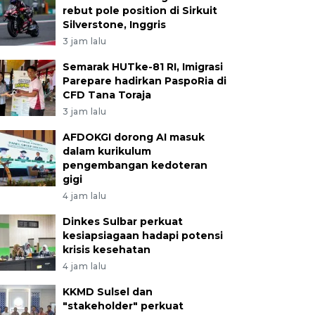
rebut pole position di Sirkuit
Silverstone, Inggris
3 jam lalu
Semarak HUTke-81 RI, Imigrasi
Parepare hadirkan PaspoRia di
CFD Tana Toraja
3 jam lalu
AFDOKGI dorong AI masuk
dalam kurikulum
pengembangan kedoteran
gigi
4 jam lalu
Dinkes Sulbar perkuat
kesiapsiagaan hadapi potensi
krisis kesehatan
4 jam lalu
KKMD Sulsel dan
"stakeholder" perkuat