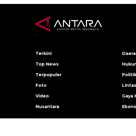
>
Terkini
Daera
Top News
Huku
Terpopuler
Politi
Foto
Linta
Video
Gaya 
Nusantara
Ekon
Copyright © ANTARA