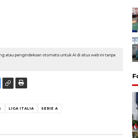
g atau pengindeksan otomatis untuk AI di situs web ini tanpa
F
S
LIGA ITALIA
SERIE A
FOTO - Kirab memperingati