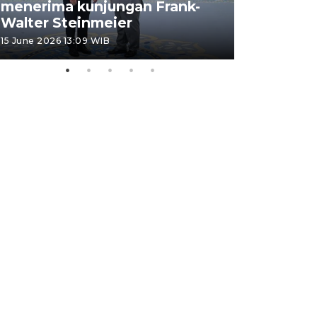
menerima kunjungan Frank-
FOTO - H
Walter Steinmeier
di Sulbar
15 June 2026 13:09 WIB
11 June 2026 1