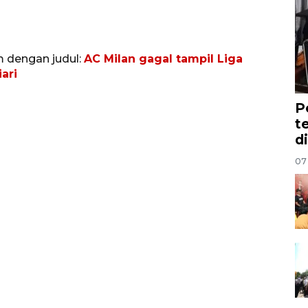
m dengan judul:
AC Milan gagal tampil Liga
ari
P
t
d
07