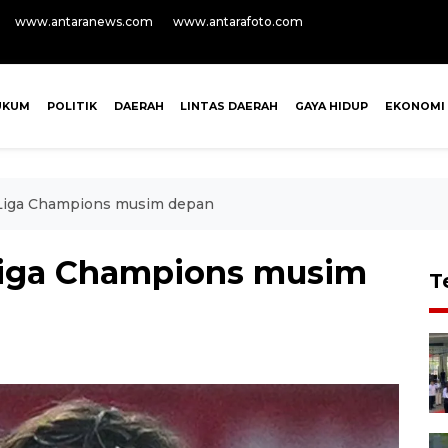
www.antaranews.com
www.antarafoto.com
UKUM
POLITIK
DAERAH
LINTAS DAERAH
GAYA HIDUP
EKONOMI
 Liga Champions musim depan
Liga Champions musim
T