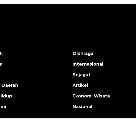
h
Olahraga
m
Internasional
k
Sejagat
s Daerah
Artikel
Hidup
Ekonomi Wisata
omi
Nasional