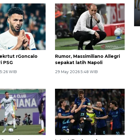
HUT ke-80 Raja Keraton
Yogyakarta
02 April 2026 12:51 WIB
rekrtut rGoncalo
Rumor, Massimiliano Allegri
i PSG
sepakat latih Napoli
 5:26 WIB
29 May 2026 5:48 WIB