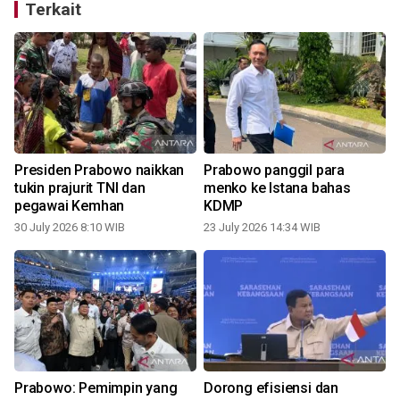
Terkait
Presiden Prabowo naikkan
Prabowo panggil para
u
tukin prajurit TNI dan
menko ke Istana bahas
pegawai Kemhan
KDMP
30 July 2026 8:10 WIB
23 July 2026 14:34 WIB
Prabowo: Pemimpin yang
Dorong efisiensi dan