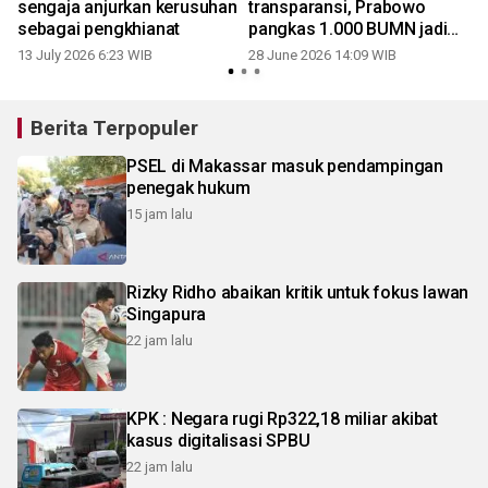
sengaja anjurkan kerusuhan
transparansi, Prabowo
sebagai pengkhianat
pangkas 1.000 BUMN jadi
250
13 July 2026 6:23 WIB
28 June 2026 14:09 WIB
Berita Terpopuler
PSEL di Makassar masuk pendampingan
penegak hukum
15 jam lalu
Rizky Ridho abaikan kritik untuk fokus lawan
Singapura
22 jam lalu
KPK : Negara rugi Rp322,18 miliar akibat
kasus digitalisasi SPBU
22 jam lalu