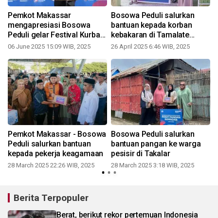
Pemkot Makassar
Bosowa Peduli salurkan
mengapresiasi Bosowa
bantuan kepada korban
Peduli gelar Festival Kurban
kebakaran di Tamalate
2025
Makassar
06 June 2025 15:09 WIB, 2025
26 April 2025 6:46 WIB, 2025
Pemkot Makassar - Bosowa
Bosowa Peduli salurkan
Peduli salurkan bantuan
bantuan pangan ke warga
kepada pekerja keagamaan
pesisir di Takalar
28 March 2025 22:26 WIB, 2025
28 March 2025 3:18 WIB, 2025
Berita Terpopuler
Berat, berikut rekor pertemuan Indonesia