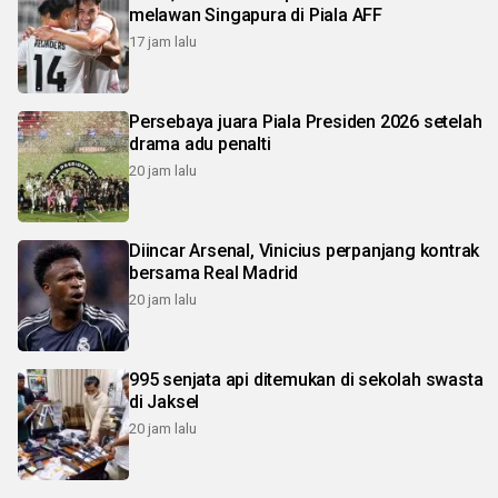
melawan Singapura di Piala AFF
17 jam lalu
Persebaya juara Piala Presiden 2026 setelah
drama adu penalti
20 jam lalu
Diincar Arsenal, Vinicius perpanjang kontrak
bersama Real Madrid
20 jam lalu
995 senjata api ditemukan di sekolah swasta
di Jaksel
20 jam lalu