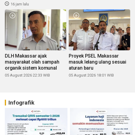
16 jam lalu
DLH Makassar ajak
Proyek PSEL Makassar
masyarakat olah sampah
masuk lelang ulang sesuai
organik sistem komunal
aturan baru
05 August 2026 22:33 WIB
05 August 2026 18:01 WIB
Infografik