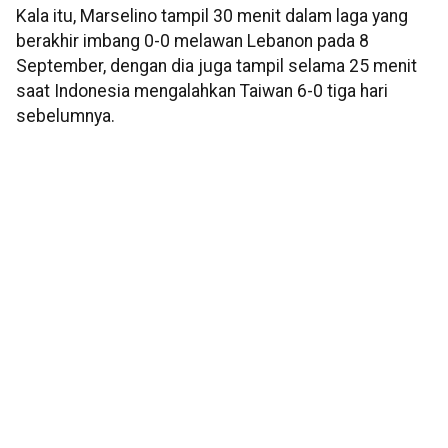
Kala itu, Marselino tampil 30 menit dalam laga yang
berakhir imbang 0-0 melawan Lebanon pada 8
September, dengan dia juga tampil selama 25 menit
saat Indonesia mengalahkan Taiwan 6-0 tiga hari
sebelumnya.