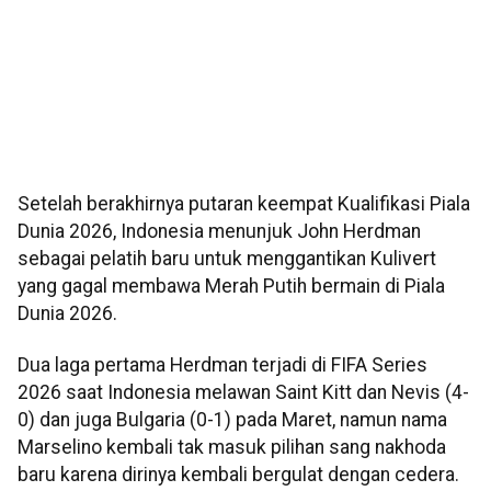
Setelah berakhirnya putaran keempat Kualifikasi Piala
Dunia 2026, Indonesia menunjuk John Herdman
sebagai pelatih baru untuk menggantikan Kulivert
yang gagal membawa Merah Putih bermain di Piala
Dunia 2026.
Dua laga pertama Herdman terjadi di FIFA Series
2026 saat Indonesia melawan Saint Kitt dan Nevis (4-
0) dan juga Bulgaria (0-1) pada Maret, namun nama
Marselino kembali tak masuk pilihan sang nakhoda
baru karena dirinya kembali bergulat dengan cedera.