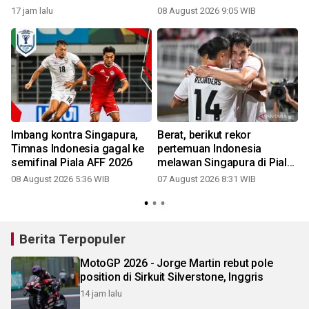
17 jam lalu
08 August 2026 9:05 WIB
Imbang kontra Singapura,
Berat, berikut rekor
Timnas Indonesia gagal ke
pertemuan Indonesia
semifinal Piala AFF 2026
melawan Singapura di Piala
AFF
08 August 2026 5:36 WIB
07 August 2026 8:31 WIB
Berita Terpopuler
MotoGP 2026 - Jorge Martin rebut pole
position di Sirkuit Silverstone, Inggris
14 jam lalu