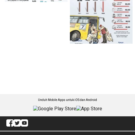
Unduh Mobile Apps untuk iOS dan Android