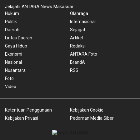
Jelajahi ANTARA News Makassar
Hukum
Olahraga
Politik
Internasional
Daerah
Sejagat
Lintas Daerah
Artikel
Gaya Hidup
Redaksi
Ekonomi
ANTARA Foto
Nasional
BrandA
Nusantara
RSS
Foto
Video
Ketentuan Penggunaan
Kebijakan Cookie
Kebijakan Privasi
Pedoman Media Siber