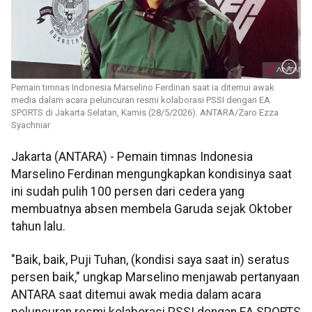
Pemain timnas Indonesia Marselino Ferdinan saat ia ditemui awak
media dalam acara peluncuran resmi kolaborasi PSSI dengan EA
SPORTS di Jakarta Selatan, Kamis (28/5/2026). ANTARA/Zaro Ezza
Syachniar
Jakarta (ANTARA) - Pemain timnas Indonesia
Marselino Ferdinan mengungkapkan kondisinya saat
ini sudah pulih 100 persen dari cedera yang
membuatnya absen membela Garuda sejak Oktober
tahun lalu.
"Baik, baik, Puji Tuhan, (kondisi saya saat in) seratus
persen baik," ungkap Marselino menjawab pertanyaan
ANTARA saat ditemui awak media dalam acara
peluncuran resmi kolaborasi PSSI dengan EA SPORTS