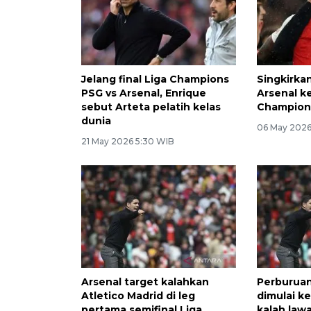
Jelang final Liga Champions
Singkirkan
PSG vs Arsenal, Enrique
Arsenal ke
sebut Arteta pelatih kelas
Champion
dunia
06 May 2026
21 May 2026 5:30 WIB
Arsenal target kalahkan
Perburuan 
Atletico Madrid di leg
dimulai ke
pertama semifinal Liga
kalah law