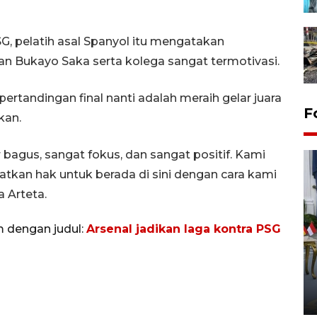
, pelatih asal Spanyol itu mengatakan
an Bukayo Saka serta kolega sangat termotivasi.
rtandingan final nanti adalah meraih gelar juara
F
kan.
 bagus, sangat fokus, dan sangat positif. Kami
atkan hak untuk berada di sini dengan cara kami
a Arteta.
m dengan judul:
Arsenal jadikan laga kontra PSG
FOTO - Kirab memperingati
HUT ke-80 Raja Keraton
Yogyakarta
02 April 2026 12:51 WIB