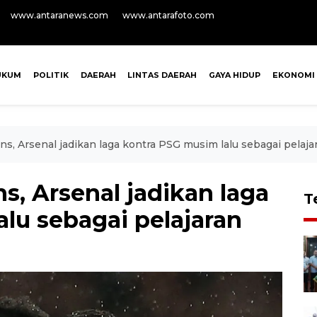
www.antaranews.com
www.antarafoto.com
UKUM
POLITIK
DAERAH
LINTAS DAERAH
GAYA HIDUP
EKONOMI
ns, Arsenal jadikan laga kontra PSG musim lalu sebagai pelaja
s, Arsenal jadikan laga
T
lu sebagai pelajaran