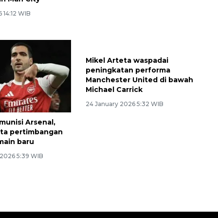
6 14:12 WIB
07 April 2026 6:37 WIB
unisi Arsenal,
Mikel Arteta waspadai
eta pertimbangan
peningkatan performa
main baru
Manchester United di bawah
Michael Carrick
 2026 5:39 WIB
24 January 2026 5:32 WIB