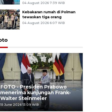
04 August 2026 7:39 WIB
Kebakaran rumah di Polman
tewaskan tiga orang
04 August 2026 6:07 WIB
oto
FOTO - Presiden Prabowo
menerima kunjungan Frank-
FOTO - H
Walter Steinmeier
di Sulbar
15 June 2026 13:09 WIB
11 June 2026 1