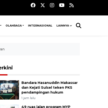
OLAHRAGA
INTERNASIONAL
LAINNYA
ran
erkini
Bandara Hasanuddin Makassar
dan Kejati Sulsel teken PKS
pendampingan hukum
1 jam lalu
49 ruas jalan program MYP