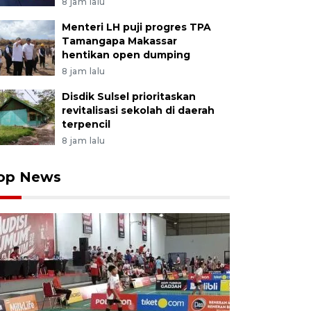
8 jam lalu
Menteri LH puji progres TPA
Tamangapa Makassar
hentikan open dumping
8 jam lalu
Disdik Sulsel prioritaskan
revitalisasi sekolah di daerah
terpencil
8 jam lalu
op News