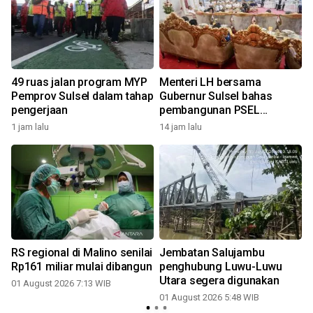
a
49 ruas jalan program MYP
Menteri LH bersama
Pemprov Sulsel dalam tahap
Gubernur Sulsel bahas
pengerjaan
pembangunan PSEL
Mamminasata
1 jam lalu
14 jam lalu
3
RS regional di Malino senilai
Jembatan Salujambu
Rp161 miliar mulai dibangun
penghubung Luwu-Luwu
Utara segera digunakan
01 August 2026 7:13 WIB
01 August 2026 5:48 WIB
2