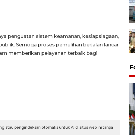
gnya penguatan sistem keamanan, kesiapsiagaan,
n publik. Semoga proses pemulihan berjalan lancar
lam memberikan pelayanan terbaik bagi
F
FOTO - Kirab memperingati
g atau pengindeksan otomatis untuk AI di situs web ini tanpa
HUT ke-80 Raja Keraton