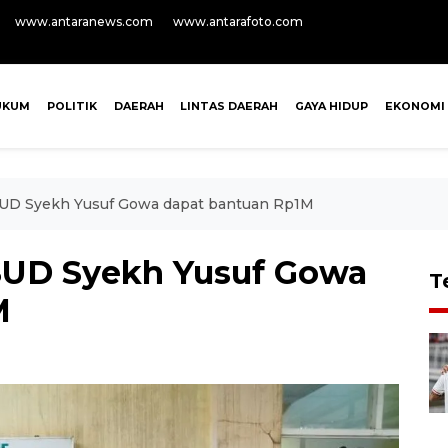
www.antaranews.com
www.antarafoto.com
UKUM
POLITIK
DAERAH
LINTAS DAERAH
GAYA HIDUP
EKONOMI
RSUD Syekh Yusuf Gowa dapat bantuan Rp1M
RSUD Syekh Yusuf Gowa
T
M