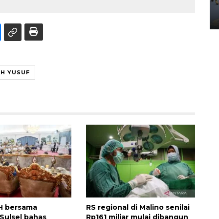
Yogyakarta
02 April 2026 12:51 WIB
H YUSUF
H bersama
RS regional di Malino senilai
Sulsel bahas
Rp161 miliar mulai dibangun