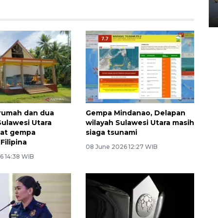
Yogyakarta
02 April 2026 12:51 WIB
rumah dan dua
Gempa Mindanao, Delapan
Sulawesi Utara
wilayah Sulawesi Utara masih
bat gempa
siaga tsunami
Filipina
08 June 2026 12:27 WIB
6 14:38 WIB