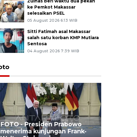
Zulhas beri waktu dua pekan
ke Pemkot Makassar
selesaikan PSEL
05 August 2026 6:13 WIB
Sitti Fatimah asal Makassar
salah satu korban KMP Mutiara
Sentosa
04 August 2026 7:39 WIB
oto
FOTO - Presiden Prabowo
menerima kunjungan Frank-
FOTO - H