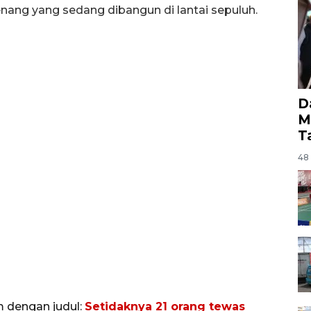
enang yang sedang dibangun di lantai sepuluh.
D
M
T
48 
m dengan judul:
Setidaknya 21 orang tewas