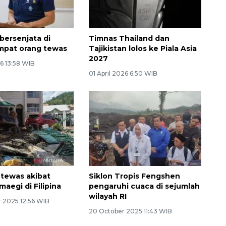
bersenjata di
Timnas Thailand dan
 empat orang tewas
Tajikistan lolos ke Piala Asia
2027
6 13:58 WIB
01 April 2026 6:50 WIB
 tewas akibat
Siklon Tropis Fengshen
aegi di Filipina
pengaruhi cuaca di sejumlah
wilayah RI
 2025 12:56 WIB
20 October 2025 11:43 WIB