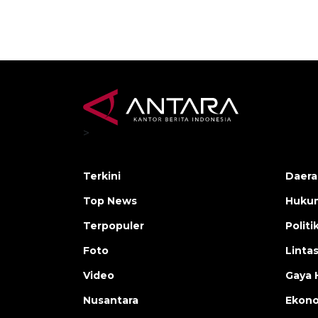
>
Terkini
Daera
Top News
Huku
Terpopuler
Politi
Foto
Linta
Video
Gaya 
Nusantara
Ekon