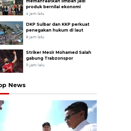
memanfaatkan limbah jadi
produk bernilai ekonomi
4 jam lalu
DKP Sulbar dan KKP perkuat
penegakan hukum di laut
8 jam lalu
Striker Mesir Mohamed Salah
gabung Trabzonspor
11 jam lalu
op News