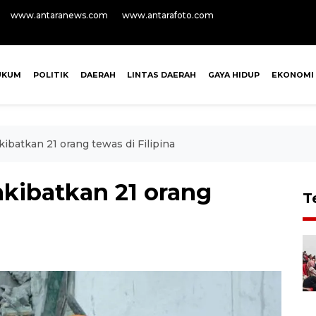
www.antaranews.com
www.antarafoto.com
UKUM
POLITIK
DAERAH
LINTAS DAERAH
GAYA HIDUP
EKONOMI
batkan 21 orang tewas di Filipina
kibatkan 21 orang
T