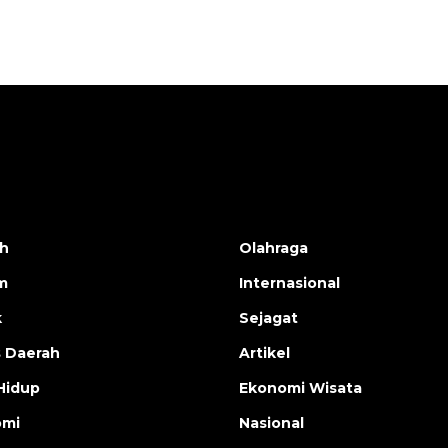
h
Olahraga
m
Internasional
k
Sejagat
s Daerah
Artikel
Hidup
Ekonomi Wisata
omi
Nasional