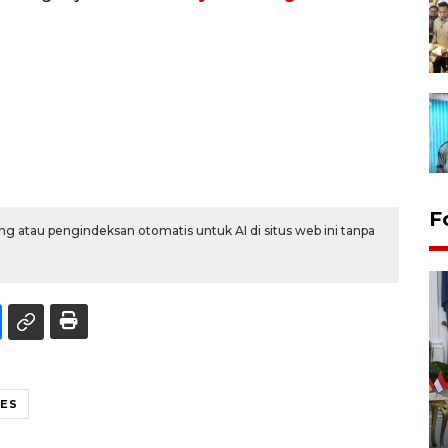
F
g atau pengindeksan otomatis untuk AI di situs web ini tanpa
FOTO - Kirab memperingati
ES
HUT ke-80 Raja Keraton