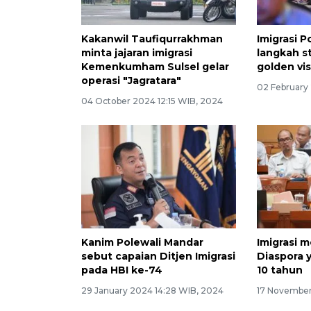
Kakanwil Taufiqurrakhman
Imigrasi 
minta jajaran imigrasi
langkah s
Kemenkumham Sulsel gelar
golden vi
operasi "Jagratara"
02 February
04 October 2024 12:15 WIB, 2024
Kanim Polewali Mandar
Imigrasi 
sebut capaian Ditjen Imigrasi
Diaspora 
pada HBI ke-74
10 tahun
29 January 2024 14:28 WIB, 2024
17 November