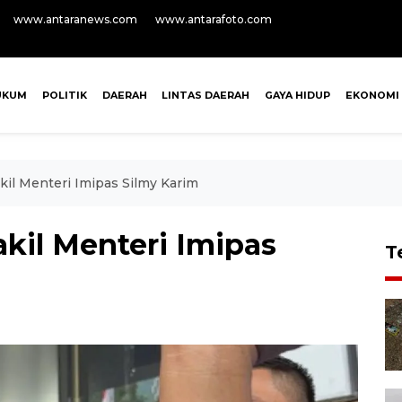
www.antaranews.com
www.antarafoto.com
UKUM
POLITIK
DAERAH
LINTAS DAERAH
GAYA HIDUP
EKONOMI
il Menteri Imipas Silmy Karim
kil Menteri Imipas
T