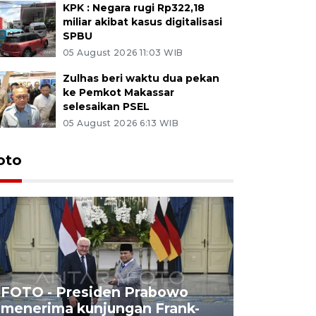
KPK : Negara rugi Rp322,18
miliar akibat kasus digitalisasi
SPBU
05 August 2026 11:03 WIB
Zulhas beri waktu dua pekan
ke Pemkot Makassar
selesaikan PSEL
05 August 2026 6:13 WIB
oto
FOTO - Presiden Prabowo
menerima kunjungan Frank-
FOTO - H