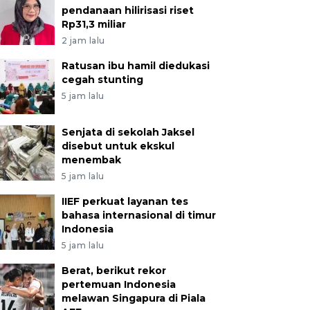
pendanaan hilirisasi riset
Rp31,3 miliar
2 jam lalu
Ratusan ibu hamil diedukasi
cegah stunting
5 jam lalu
Senjata di sekolah Jaksel
disebut untuk ekskul
menembak
5 jam lalu
IIEF perkuat layanan tes
bahasa internasional di timur
Indonesia
5 jam lalu
Berat, berikut rekor
pertemuan Indonesia
melawan Singapura di Piala