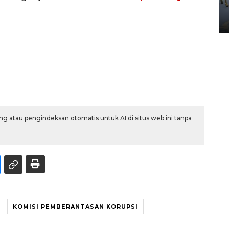
Yogyakarta
02 April 2026 12:51 WIB
g atau pengindeksan otomatis untuk AI di situs web ini tanpa
I
KOMISI PEMBERANTASAN KORUPSI