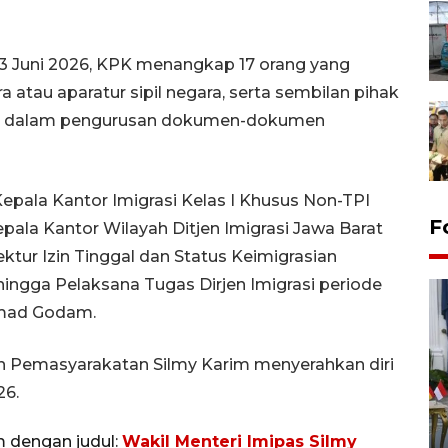
-3 Juni 2026, KPK menangkap 17 orang yang
a atau aparatur sipil negara, serta sembilan pihak
ara dalam pengurusan dokumen-dokumen
Kepala Kantor Imigrasi Kelas I Khusus Non-TPI
F
pala Kantor Wilayah Ditjen Imigrasi Jawa Barat
tur Izin Tinggal dan Status Keimigrasian
ngga Pelaksana Tugas Dirjen Imigrasi periode
mmad Godam.
dan Pemasyarakatan Silmy Karim menyerahkan diri
26.
FOTO - Kirab memperingati
HUT ke-80 Raja Keraton
m dengan judul:
Wakil Menteri Imipas Silmy