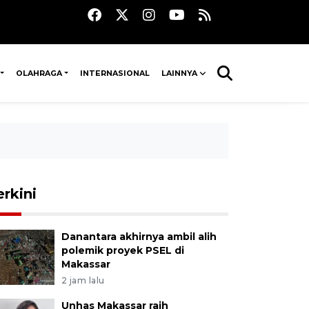
OLAHRAGA
INTERNASIONAL
LAINNYA
erkini
Danantara akhirnya ambil alih
polemik proyek PSEL di
Makassar
2 jam lalu
Unhas Makassar raih