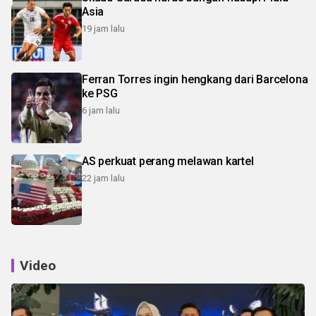
Asia
19 jam lalu
Ferran Torres ingin hengkang dari Barcelona
ke PSG
6 jam lalu
AS perkuat perang melawan kartel
22 jam lalu
Video