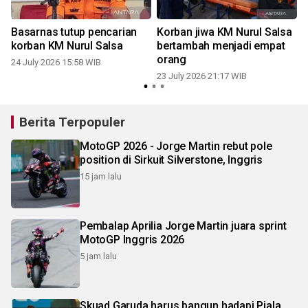
Basarnas tutup pencarian
Korban jiwa KM Nurul Salsa
korban KM Nurul Salsa
bertambah menjadi empat
orang
24 July 2026 15:58 WIB
23 July 2026 21:17 WIB
2
Berita Terpopuler
MotoGP 2026 - Jorge Martin rebut pole
position di Sirkuit Silverstone, Inggris
15 jam lalu
Pembalap Aprilia Jorge Martin juara sprint
MotoGP Inggris 2026
5 jam lalu
Skuad Garuda harus bangun hadapi Piala