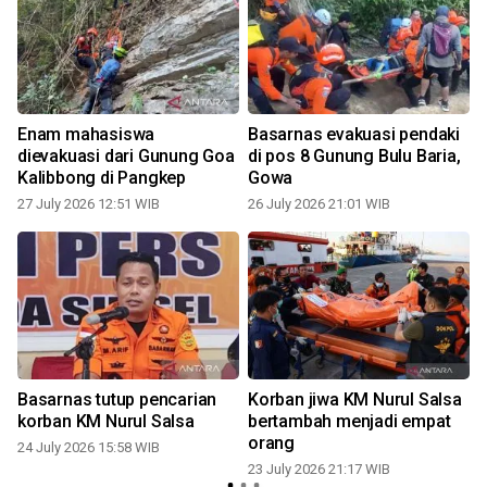
Enam mahasiswa
Basarnas evakuasi pendaki
dievakuasi dari Gunung Goa
di pos 8 Gunung Bulu Baria,
Kalibbong di Pangkep
Gowa
2
27 July 2026 12:51 WIB
26 July 2026 21:01 WIB
Basarnas tutup pencarian
Korban jiwa KM Nurul Salsa
korban KM Nurul Salsa
bertambah menjadi empat
orang
24 July 2026 15:58 WIB
23 July 2026 21:17 WIB
2