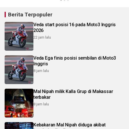
Berita Terpopuler
Veda start posisi 16 pada Moto3 Inggris
2026
22 jam lalu
Veda Ega finis posisi sembilan di Moto3
Inggris
8 jam lalu
Mal Nipah milik Kalla Grup di Makassar
terbakar
8 jam lalu
Kebakaran Mal Nipah diduga akibat