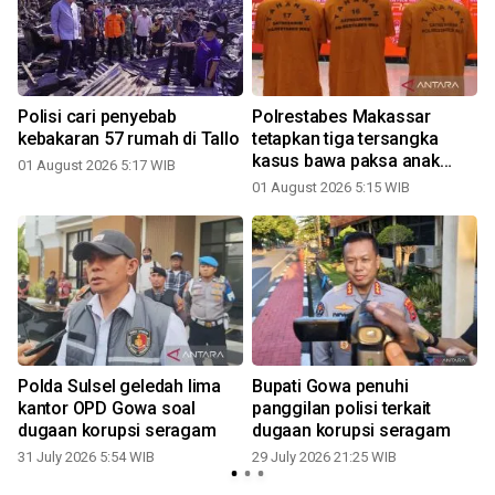
Polisi cari penyebab
Polrestabes Makassar
kebakaran 57 rumah di Tallo
tetapkan tiga tersangka
kasus bawa paksa anak
01 August 2026 5:17 WIB
balita
01 August 2026 5:15 WIB
2
Polda Sulsel geledah lima
Bupati Gowa penuhi
kantor OPD Gowa soal
panggilan polisi terkait
dugaan korupsi seragam
dugaan korupsi seragam
31 July 2026 5:54 WIB
29 July 2026 21:25 WIB
2