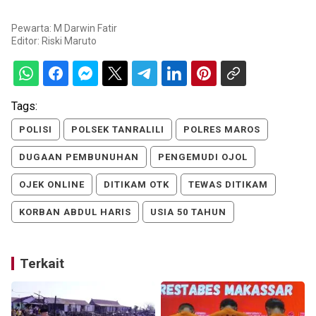
Pewarta: M Darwin Fatir
Editor:
Riski Maruto
Tags:
POLISI
POLSEK TANRALILI
POLRES MAROS
DUGAAN PEMBUNUHAN
PENGEMUDI OJOL
OJEK ONLINE
DITIKAM OTK
TEWAS DITIKAM
KORBAN ABDUL HARIS
USIA 50 TAHUN
Terkait