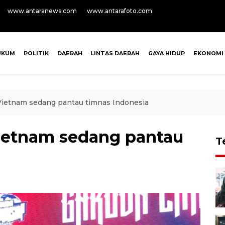
www.antaranews.com
www.antarafoto.com
UKUM
POLITIK
DAERAH
LINTAS DAERAH
GAYA HIDUP
EKONOMI
Vietnam sedang pantau timnas Indonesia
ietnam sedang pantau
T