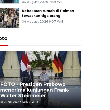
04 August 2026 7:39 WIB
Kebakaran rumah di Polman
tewaskan tiga orang
04 August 2026 6:07 WIB
oto
FOTO - Presiden Prabowo
menerima kunjungan Frank-
FOTO - H
Walter Steinmeier
di Sulbar
15 June 2026 13:09 WIB
11 June 2026 1