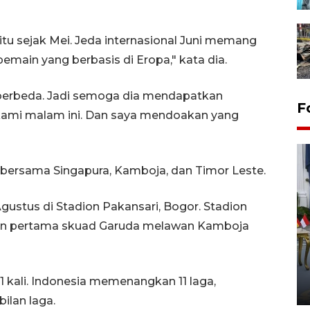
tu sejak Mei. Jeda internasional Juni memang
main yang berbasis di Eropa," kata dia.
berbeda. Jadi semoga dia mendapatkan
F
ami malam ini. Dan saya mendoakan yang
 bersama Singapura, Kamboja, dan Timor Leste.
gustus di Stadion Pakansari, Bogor. Stadion
an pertama skuad Garuda melawan Kamboja
FOTO - Kirab memperingati
HUT ke-80 Raja Keraton
Yogyakarta
 kali. Indonesia memenangkan 11 laga,
02 April 2026 12:51 WIB
lan laga.