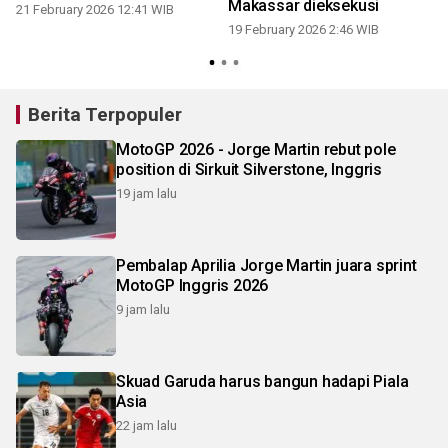
Makassar dieksekusi
21 February 2026 12:41 WIB
19 February 2026 2:46 WIB
1
Berita Terpopuler
MotoGP 2026 - Jorge Martin rebut pole
position di Sirkuit Silverstone, Inggris
19 jam lalu
Pembalap Aprilia Jorge Martin juara sprint
MotoGP Inggris 2026
9 jam lalu
Skuad Garuda harus bangun hadapi Piala
Asia
22 jam lalu