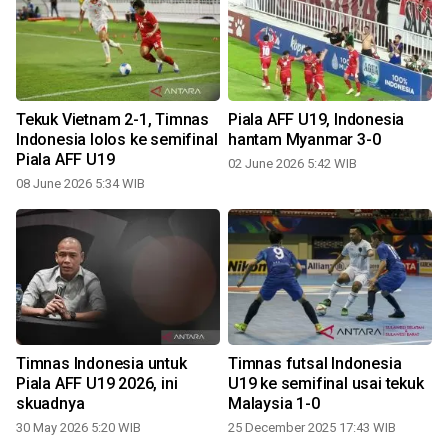
Tekuk Vietnam 2-1, Timnas
Piala AFF U19, Indonesia
i
Indonesia lolos ke semifinal
hantam Myanmar 3-0
Piala AFF U19
02 June 2026 5:42 WIB
08 June 2026 5:34 WIB
2
Timnas Indonesia untuk
Timnas futsal Indonesia
Piala AFF U19 2026, ini
U19 ke semifinal usai tekuk
skuadnya
Malaysia 1-0
30 May 2026 5:20 WIB
25 December 2025 17:43 WIB
1