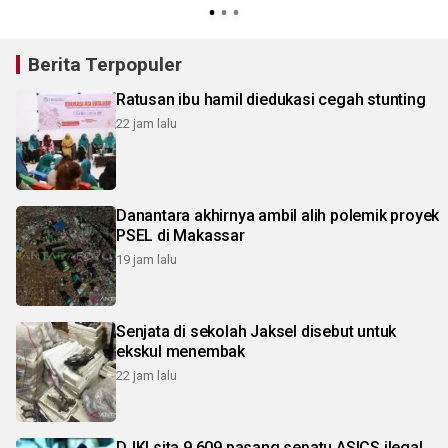
Berita Terpopuler
Ratusan ibu hamil diedukasi cegah stunting
22 jam lalu
Danantara akhirnya ambil alih polemik proyek
PSEL di Makassar
19 jam lalu
Senjata di sekolah Jaksel disebut untuk
ekskul menembak
22 jam lalu
DJKI sita 9.609 pasang sepatu ASICS ilegal