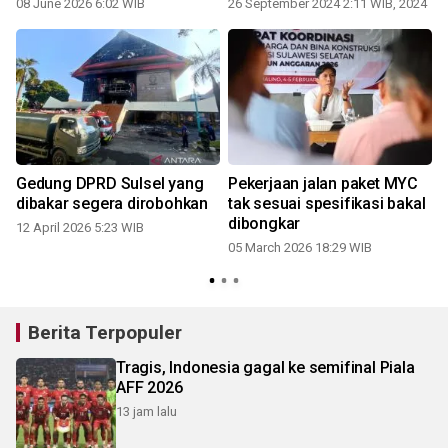
08 June 2026 6:02 WIB
26 September 2024 2:11 WIB, 2024
Gedung DPRD Sulsel yang
Pekerjaan jalan paket MYC
dibakar segera dirobohkan
tak sesuai spesifikasi bakal
dibongkar
12 April 2026 5:23 WIB
05 March 2026 18:29 WIB
1
Berita Terpopuler
Tragis, Indonesia gagal ke semifinal Piala
AFF 2026
13 jam lalu