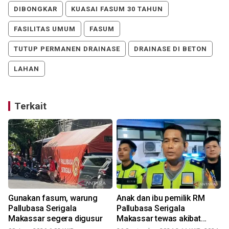
DIBONGKAR
KUASAI FASUM 30 TAHUN
FASILITAS UMUM
FASUM
TUTUP PERMANEN DRAINASE
DRAINASE DI BETON
LAHAN
Terkait
-
Gunakan fasum, warung
Anak dan ibu pemilik RM
Pallubasa Serigala
Pallubasa Serigala
Makassar segera digusur
Makassar tewas akibat
kecelakaan