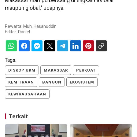
Makassar mampu bersaing di tingkat nasional
maupun global," ucapnya.
Pewarta: Muh. Hasanuddin
Editor:
Daniel
Tags:
DISKOP UKM
MAKASSAR
PERKUAT
KEMITRAAN
BANGUN
EKOSISTEM
KEWIRAUSAHAAN
Terkait