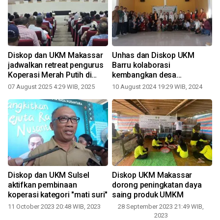
Diskop dan UKM Makassar
Unhas dan Diskop UKM
jadwalkan retreat pengurus
Barru kolaborasi
Koperasi Merah Putih di
kembangkan desa
Malino
agrowisata
07 August 2025 4:29 WIB, 2025
10 August 2024 19:29 WIB, 2024
1
Diskop dan UKM Sulsel
Diskop UKM Makassar
g
aktifkan pembinaan
dorong peningkatan daya
koperasi kategori "mati suri"
saing produk UMKM
11 October 2023 20:48 WIB, 2023
28 September 2023 21:49 WIB,
2
2023