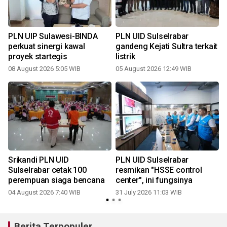
PLN UIP Sulawesi-BINDA
PLN UID Sulselrabar
perkuat sinergi kawal
gandeng Kejati Sultra terkait
proyek startegis
listrik
08 August 2026 5:05 WIB
05 August 2026 12:49 WIB
2
Srikandi PLN UID
PLN UID Sulselrabar
Sulselrabar cetak 100
resmikan "HSSE control
perempuan siaga bencana
center", ini fungsinya
04 August 2026 7:40 WIB
31 July 2026 11:03 WIB
2
Berita Terpopuler