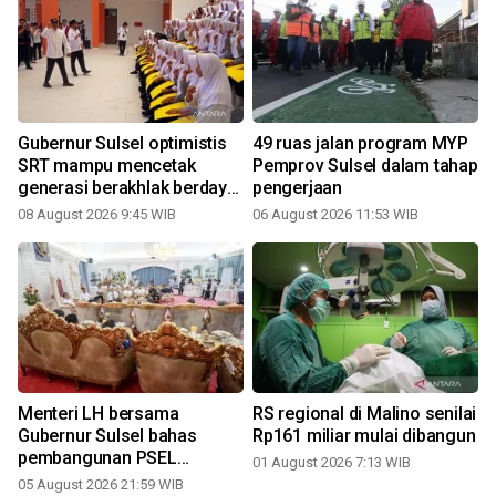
Gubernur Sulsel optimistis
49 ruas jalan program MYP
SRT mampu mencetak
Pemprov Sulsel dalam tahap
generasi berakhlak berdaya
pengerjaan
saing
08 August 2026 9:45 WIB
06 August 2026 11:53 WIB
Menteri LH bersama
RS regional di Malino senilai
Gubernur Sulsel bahas
Rp161 miliar mulai dibangun
pembangunan PSEL
01 August 2026 7:13 WIB
Mamminasata
05 August 2026 21:59 WIB
2