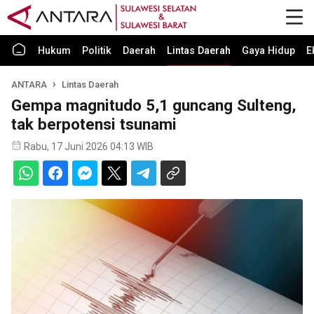
Hukum
Politik
Daerah
Lintas Daerah
Gaya Hidup
E
ANTARA
Lintas Daerah
Gempa magnitudo 5,1 guncang Sulteng,
tak berpotensi tsunami
Rabu, 17 Juni 2026 04:13 WIB