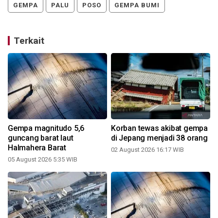
GEMPA
PALU
POSO
GEMPA BUMI
Terkait
Gempa magnitudo 5,6
Korban tewas akibat gempa
i
guncang barat laut
di Jepang menjadi 38 orang
Halmahera Barat
02 August 2026 16:17 WIB
05 August 2026 5:35 WIB
2