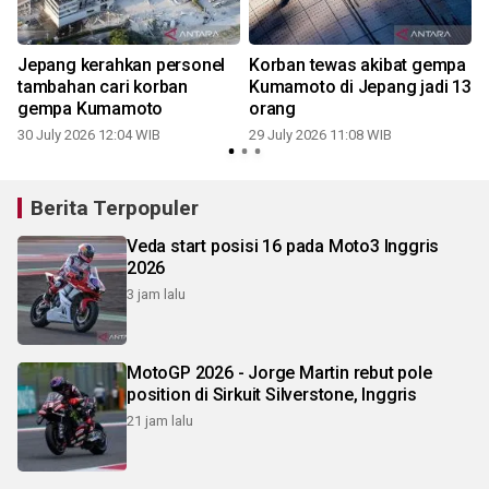
Jepang kerahkan personel
Korban tewas akibat gempa
tambahan cari korban
Kumamoto di Jepang jadi 13
gempa Kumamoto
orang
1
30 July 2026 12:04 WIB
29 July 2026 11:08 WIB
Berita Terpopuler
Veda start posisi 16 pada Moto3 Inggris
2026
3 jam lalu
MotoGP 2026 - Jorge Martin rebut pole
position di Sirkuit Silverstone, Inggris
21 jam lalu