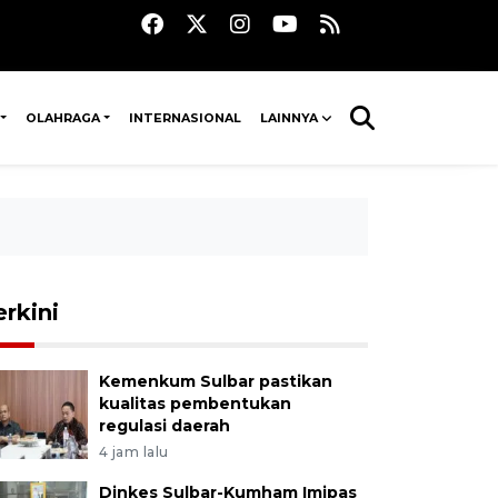
OLAHRAGA
INTERNASIONAL
LAINNYA
erkini
Kemenkum Sulbar pastikan
kualitas pembentukan
regulasi daerah
4 jam lalu
Dinkes Sulbar-Kumham Imipas