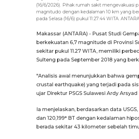
(16/6/2026). Pihak rumah sakit mengevakuasi 
magnitudo dengan kedalaman 10 km yang berad
pada Selasa (16/6) pukul 11:27:44 WITA. ANTA
Makassar (ANTARA) - Pusat Studi Gem
berkekuatan 6,7 magnitude di Provinsi S
sekitar pukul 11.27 WITA, memiliki perb
Sulteng pada September 2018 yang berk
"Analisis awal menunjukkan bahwa gemp
crustal earthquake) yang terjadi pada si
ujar Direktur PSGS Sulawesi Ardy Arsyad
Ia menjelaskan, berdasarkan data USGS, 
dan 120,199° BT dengan kedalaman hipose
berada sekitar 43 kilometer sebelah tim