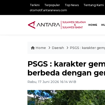
Terkini
Terpopuler
Top News
Tentang Kami
otomotif.antaranews.com
HOME
H
Home
Daerah
PSGS : karakter ge
PSGS : karakter ge
berbeda dengan ge
Rabu, 17 Juni 2026 16:14 WIB