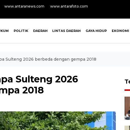
www.antaranews.com
www.antarafoto.com
UKUM
POLITIK
DAERAH
LINTAS DAERAH
GAYA HIDUP
EKONOMI
mpa Sulteng 2026 berbeda dengan gempa 2018
mpa Sulteng 2026
T
mpa 2018