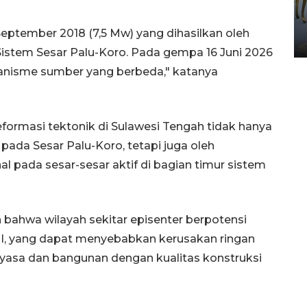
HUT ke-80 Raja Keraton
Yogyakarta
ptember 2018 (7,5 Mw) yang dihasilkan oleh
02 April 2026 12:51 WIB
Sistem Sesar Palu-Koro. Pada gempa 16 Juni 2026
anisme sumber yang berbeda," katanya
formasi tektonik di Sulawesi Tengah tidak hanya
ada Sesar Palu-Koro, tetapi juga oleh
l pada sesar-sesar aktif di bagian timur sistem
bahwa wilayah sekitar episenter berpotensi
II, yang dapat menyebabkan kerusakan ringan
asa dan bangunan dengan kualitas konstruksi