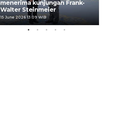
menerima kunjungan Frank-
FOTO - H
Walter Steinmeier
di Sulbar
15 June 2026 13:09 WIB
11 June 2026 1