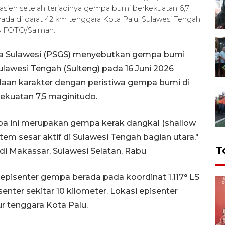
pasien setelah terjadinya gempa bumi berkekuatan 6,7
a di darat 42 km tenggara Kota Palu, Sulawesi Tengah
RA FOTO/Salman.
pa Sulawesi (PSGS) menyebutkan gempa bumi
ulawesi Tengah (Sulteng) pada 16 Juni 2026
edaan karakter dengan peristiwa gempa bumi di
ekuatan 7,5 maginitudo.
a ini merupakan gempa kerak dangkal (shallow
stem sesar aktif di Sulawesi Tengah bagian utara,"
T
 di Makassar, Sulawesi Selatan, Rabu
episenter gempa berada pada koordinat 1,117° LS
nter sekitar 10 kilometer. Lokasi episenter
ur tenggara Kota Palu.