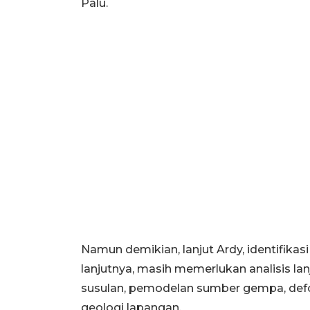
Palu.
Namun demikian, lanjut Ardy, identifika
lanjutnya, masih memerlukan analisis l
susulan, pemodelan sumber gempa, defor
geologi lapangan.