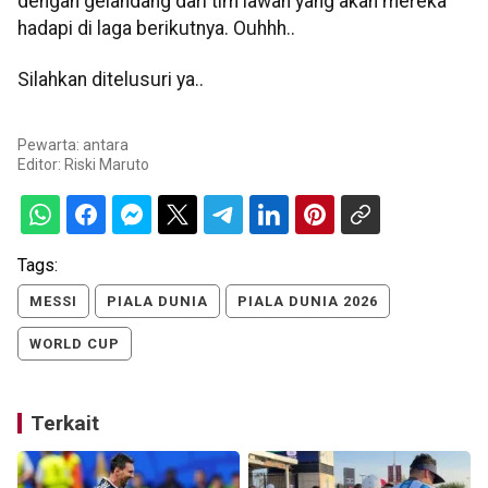
dengan gelandang dari tim lawan yang akan mereka
hadapi di laga berikutnya. Ouhhh..
Silahkan ditelusuri ya..
Pewarta: antara
Editor:
Riski Maruto
Tags:
MESSI
PIALA DUNIA
PIALA DUNIA 2026
WORLD CUP
Terkait