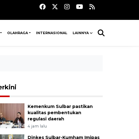
OLAHRAGA
INTERNASIONAL
LAINNYA
erkini
Kemenkum Sulbar pastikan
kualitas pembentukan
regulasi daerah
4 jam lalu
Dinkes Sulbar-Kumham Imipas