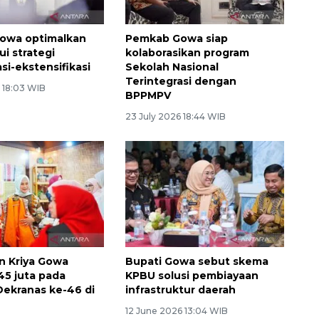
owa optimalkan
Pemkab Gowa siap
i strategi
kolaborasikan program
asi-ekstensifikasi
Sekolah Nasional
Terintegrasi dengan
 18:03 WIB
BPPMPV
23 July 2026 18:44 WIB
n Kriya Gowa
Bupati Gowa sebut skema
45 juta pada
KPBU solusi pembiayaan
ekranas ke-46 di
infrastruktur daerah
12 June 2026 13:04 WIB