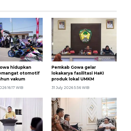
owa hidupkan
Pemkab Gowa gelar
emangat otomotif
lokakarya fasilitasi HaKI
tahun vakum
produk lokal UMKM
026 16:17 WIB
31 July 2026 5:56 WIB