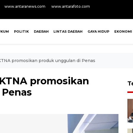
www.antaranews.com
www.antarafoto.com
UKUM
POLITIK
DAERAH
LINTAS DAERAH
GAYA HIDUP
EKONOMI
TNA promosikan produk unggulan di Penas
 KTNA promosikan
T
 Penas