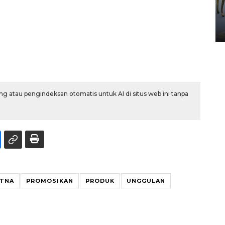
HUT ke-80 Raja Keraton
Yogyakarta
02 April 2026 12:51 WIB
g atau pengindeksan otomatis untuk AI di situs web ini tanpa
TNA
PROMOSIKAN
PRODUK
UNGGULAN