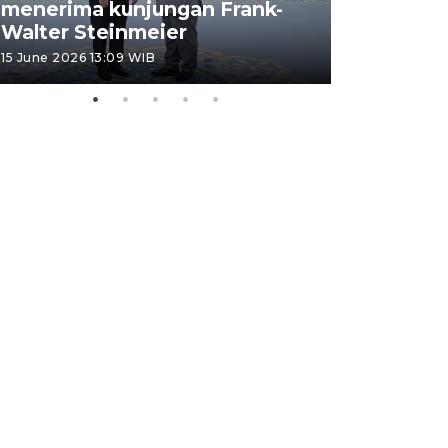
menerima kunjungan Frank-
FOTO - H
Walter Steinmeier
di Sulbar
15 June 2026 13:09 WIB
11 June 2026 1