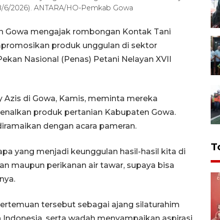
 (18/6/2026). ANTARA/HO-Pemkab Gowa
n Gowa mengajak rombongan Kontak Tani
promosikan produk unggulan di sektor
Pekan Nasional (Penas) Petani Nelayan XVII
 Azis di Gowa, Kamis, meminta mereka
kenalkan produk pertanian Kabupaten Gowa.
diramaikan dengan acara pameran.
T
pa yang menjadi keunggulan hasil-hasil kita di
n maupun perikanan air tawar, supaya bisa
nya.
pertemuan tersebut sebagai ajang silaturahim
h Indonesia, serta wadah menyampaikan aspirasi