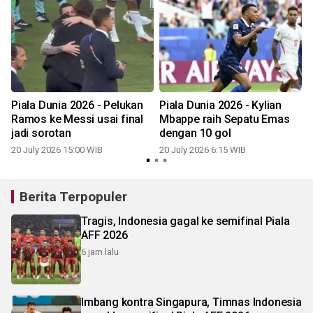
Piala Dunia 2026 - Pelukan
Piala Dunia 2026 - Kylian
Ramos ke Messi usai final
Mbappe raih Sepatu Emas
jadi sorotan
dengan 10 gol
20 July 2026 15:00 WIB
20 July 2026 6:15 WIB
1
Berita Terpopuler
Tragis, Indonesia gagal ke semifinal Piala
AFF 2026
6 jam lalu
Imbang kontra Singapura, Timnas Indonesia