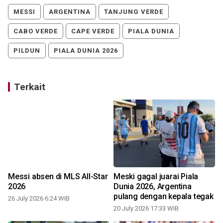
MESSI
ARGENTINA
TANJUNG VERDE
CABO VERDE
CAPE VERDE
PIALA DUNIA
PILDUN
PIALA DUNIA 2026
Terkait
Messi absen di MLS All-Star
Meski gagal juarai Piala
2026
Dunia 2026, Argentina
pulang dengan kepala tegak
26 July 2026 6:24 WIB
20 July 2026 17:33 WIB
2