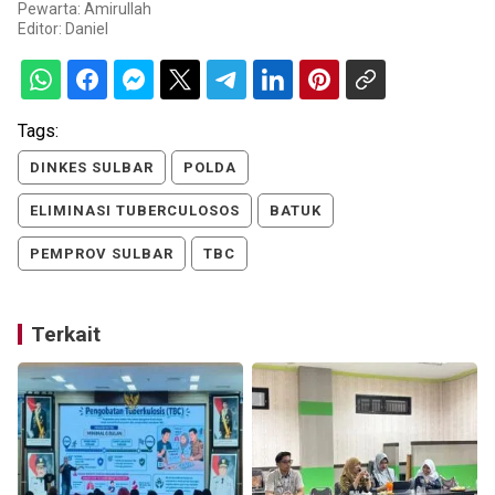
Pewarta: Amirullah
Editor:
Daniel
Tags:
DINKES SULBAR
POLDA
ELIMINASI TUBERCULOSOS
BATUK
PEMPROV SULBAR
TBC
Terkait