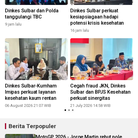
Dinkes Sulbar dan Polda
Dinkes Sulbar perkuat
tanggulangi TBC
kesiapsiagaan hadapi
potensi krisis kesehatan
9 jam lalu
16 jam lalu
1
Dinkes Sulbar-Kumham
Cegah fraud JKN, Dinkes
Imipas perkuat layanan
Sulbar dan BPJS Kesehatan
kesehatan kaum rentan
perkuat sinergitas
0
06 August 2026 21:07 WIB
21 July 2026 14:58 WIB
Berita Terpopuler
MotoGP 2026 - Jorge Martin rebut pole