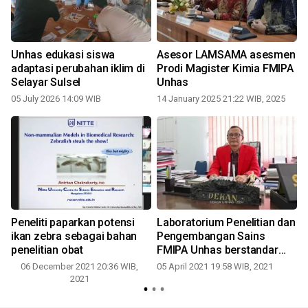
Unhas edukasi siswa
Asesor LAMSAMA asesmen
adaptasi perubahan iklim di
Prodi Magister Kimia FMIPA
Selayar Sulsel
Unhas
1
05 July 2026 14:09 WIB
14 January 2025 21:22 WIB, 2025
Peneliti paparkan potensi
Laboratorium Penelitian dan
ikan zebra sebagai bahan
Pengembangan Sains
penelitian obat
FMIPA Unhas berstandar
ISO
06 December 2021 20:36 WIB,
05 April 2021 19:58 WIB, 2021
2021