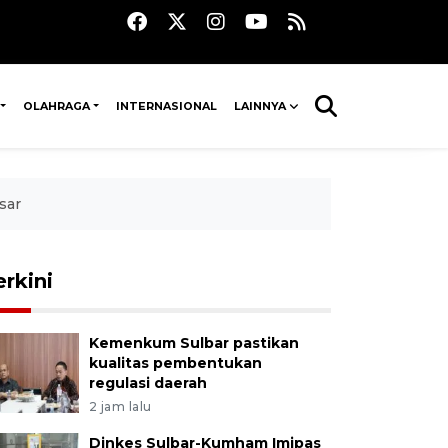
OLAHRAGA
INTERNASIONAL
LAINNYA
sar
erkini
Kemenkum Sulbar pastikan
kualitas pembentukan
regulasi daerah
2 jam lalu
Dinkes Sulbar-Kumham Imipas