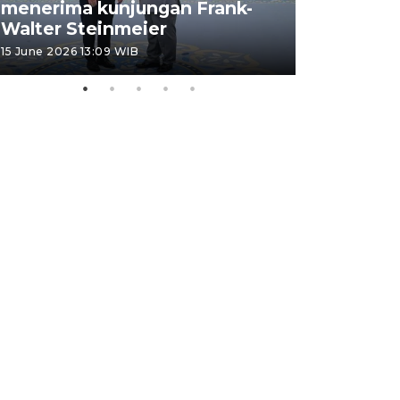
menerima kunjungan Frank-
FOTO - H
Walter Steinmeier
di Sulbar
15 June 2026 13:09 WIB
11 June 2026 1