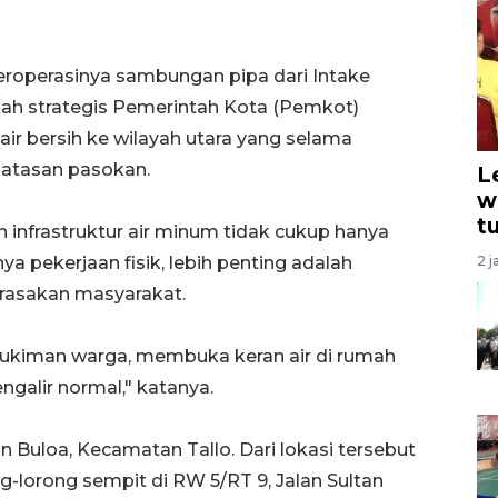
beroperasinya sambungan pipa dari Intake
kah strategis Pemerintah Kota (Pemkot)
ir bersih ke wilayah utara yang selama
batasan pasokan.
L
w
t
 infrastruktur air minum tidak cukup hanya
a pekerjaan fisik, lebih penting adalah
2 j
rasakan masyarakat.
mukiman warga, membuka keran air di rumah
galir normal," katanya.
n Buloa, Kecamatan Tallo. Dari lokasi tersebut
g-lorong sempit di RW 5/RT 9, Jalan Sultan