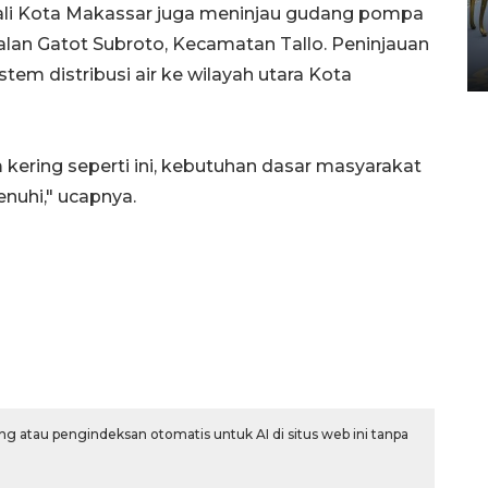
HUT ke-80 Raja Keraton
ali Kota Makassar juga meninjau gudang pompa
Yogyakarta
lan Gatot Subroto, Kecamatan Tallo. Peninjauan
02 April 2026 12:51 WIB
tem distribusi air ke wilayah utara Kota
kering seperti ini, kebutuhan dasar masyarakat
enuhi," ucapnya.
g atau pengindeksan otomatis untuk AI di situs web ini tanpa