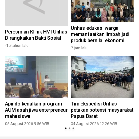
Unhas edukasi warga
Peresmian Klinik HMI Unhas
memanfaatkan limbah jadi
Dirangkaikan Bakti Sosial
produk bernilai ekonomi
-15 tahun lalu
7 jam lalu
Apindo kenalkan program
Tim ekspedisi Unhas
AUM asah jiwa enterpreneur
petakan potensi masyarakat
mahasiswa
Papua Barat
3
05 August 2026 9:56 WIB
04 August 2026 12:26 WIB