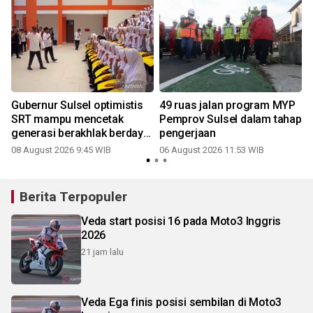
Gubernur Sulsel optimistis
49 ruas jalan program MYP
SRT mampu mencetak
Pemprov Sulsel dalam tahap
generasi berakhlak berdaya
pengerjaan
saing
08 August 2026 9:45 WIB
06 August 2026 11:53 WIB
Berita Terpopuler
Veda start posisi 16 pada Moto3 Inggris
2026
21 jam lalu
Veda Ega finis posisi sembilan di Moto3