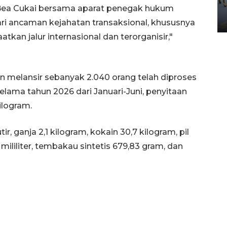
Yogyakarta
Bea Cukai bersama aparat penegak hukum
02 April 2026 12:51 WIB
ri ancaman kejahatan transaksional, khususnya
an jalur internasional dan terorganisir,"
n melansir sebanyak 2.040 orang telah diproses
elama tahun 2026 dari Januari-Juni, penyitaan
ilogram.
r, ganja 2,1 kilogram, kokain 30,7 kilogram, pil
95 mililiter, tembakau sintetis 679,83 gram, dan