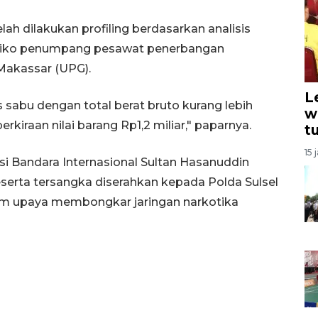
lah dilakukan profiling berdasarkan analisis
 risiko penumpang pesawat penerbangan
 Makassar (UPG).
L
s sabu dengan total berat bruto kurang lebih
w
kiraan nilai barang Rp1,2 miliar," paparnya.
t
15 
asi Bandara Internasional Sultan Hasanuddin
eserta tersangka diserahkan kepada Polda Sulsel
m upaya membongkar jaringan narkotika