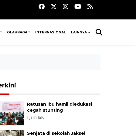
OLAHRAGA
INTERNASIONAL
LAINNYA
erkini
Ratusan ibu hamil diedukasi
cegah stunting
1 jam lalu
Senjata di sekolah Jaksel