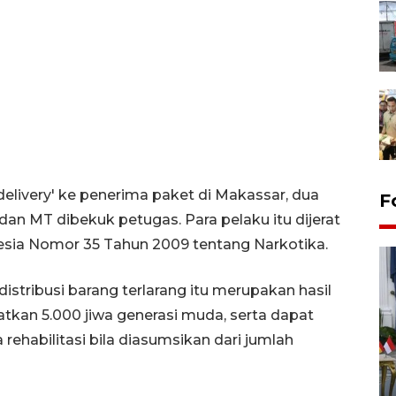
elivery' ke penerima paket di Makassar, dua
F
P dan MT dibekuk petugas. Para pelaku itu dijerat
sia Nomor 35 Tahun 2009 tentang Narkotika.
stribusi barang terlarang itu merupakan hasil
kan 5.000 jiwa generasi muda, serta dapat
ehabilitasi bila diasumsikan dari jumlah
FOTO - Kirab memperingati
HUT ke-80 Raja Keraton