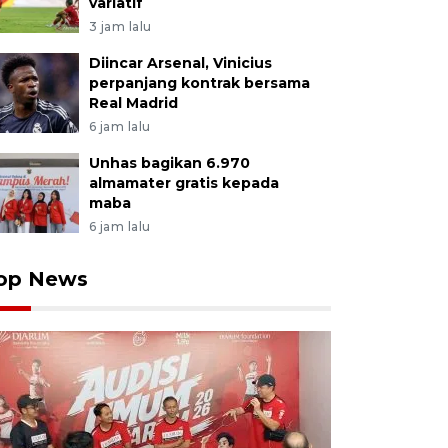
variatif
3 jam lalu
Diincar Arsenal, Vinicius
perpanjang kontrak bersama
Real Madrid
6 jam lalu
Unhas bagikan 6.970
almamater gratis kepada
maba
6 jam lalu
op News