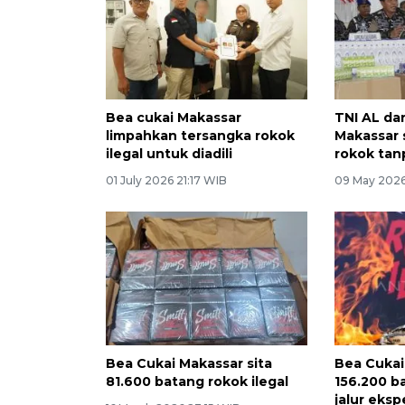
Bea cukai Makassar
TNI AL da
limpahkan tersangka rokok
Makassar s
ilegal untuk diadili
rokok tan
01 July 2026 21:17 WIB
09 May 2026
Bea Cukai Makassar sita
Bea Cukai
81.600 batang rokok ilegal
156.200 b
jalur eksp