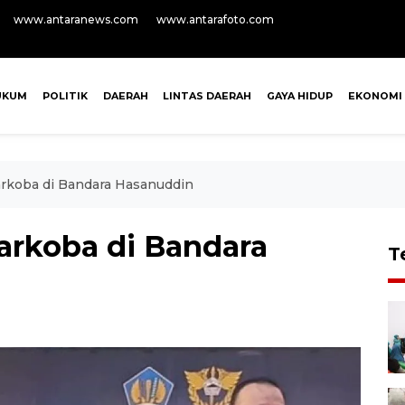
www.antaranews.com
www.antarafoto.com
UKUM
POLITIK
DAERAH
LINTAS DAERAH
GAYA HIDUP
EKONOMI
rkoba di Bandara Hasanuddin
arkoba di Bandara
T