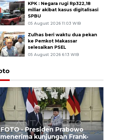
KPK : Negara rugi Rp322,18
miliar akibat kasus digitalisasi
SPBU
05 August 2026 11:03 WIB
Zulhas beri waktu dua pekan
ke Pemkot Makassar
selesaikan PSEL
05 August 2026 6:13 WIB
oto
FOTO - Presiden Prabowo
menerima kunjungan Frank-
FOTO - H