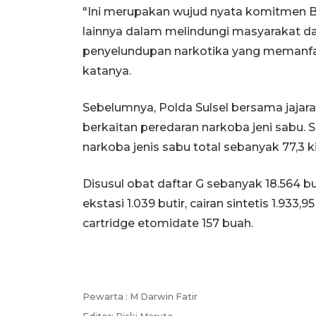
"Ini merupakan wujud nyata komitmen 
lainnya dalam melindungi masyarakat da
penyelundupan narkotika yang memanfaatk
katanya.
Sebelumnya, Polda Sulsel bersama jajara
berkaitan peredaran narkoba jeni sabu. S
narkoba jenis sabu total sebanyak 77,3 k
Disusul obat daftar G sebanyak 18.564 buti
ekstasi 1.039 butir, cairan sintetis 1.933,
cartridge etomidate 157 buah.
Pewarta :
M Darwin Fatir