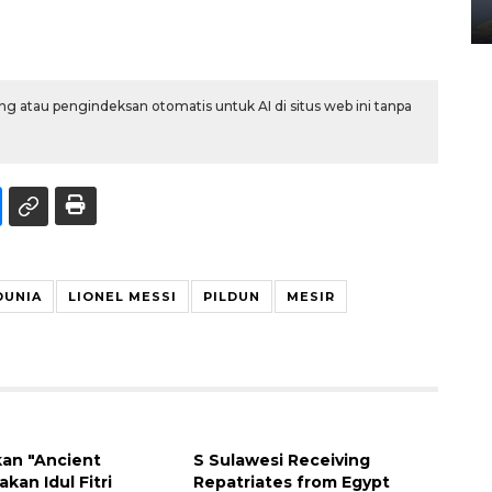
02 April 2026 12:51 WIB
g atau pengindeksan otomatis untuk AI di situs web ini tanpa
DUNIA
LIONEL MESSI
PILDUN
MESIR
kan "Ancient
S Sulawesi Receiving
akan Idul Fitri
Repatriates from Egypt