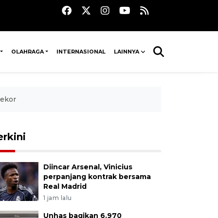
OLAHRAGA
INTERNASIONAL
LAINNYA
rekor
erkini
Diincar Arsenal, Vinicius
perpanjang kontrak bersama
Real Madrid
1 jam lalu
Unhas bagikan 6.970