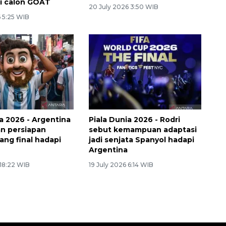
i calon GOAT
20 July 2026 3:50 WIB
6 5:25 WIB
ia 2026 - Argentina
Piala Dunia 2026 - Rodri
an persiapan
sebut kemampuan adaptasi
ang final hadapi
jadi senjata Spanyol hadapi
Argentina
 18:22 WIB
19 July 2026 6:14 WIB