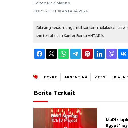
Editor:
Riski Maruto
COPYRIGHT ©
ANTARA
2026
Dilarang keras mengambil konten, melakukan crawlin
izin tertulis dari Kantor Berita ANTARA.
EGYPT
ARGENTINA
MESSI
PIALA 
Berita Terkait
MaRI siap
Egypt" ray