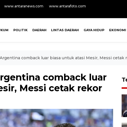
www.antaranews.com
www.antarafoto.com
UKUM
POLITIK
DAERAH
LINTAS DAERAH
GAYA HIDUP
EKONOMI
 Argentina comback luar biasa untuk atasi Mesir, Messi cetak 
Argentina comback luar
T
sir, Messi cetak rekor