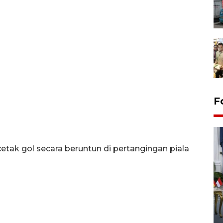
F
ak gol secara beruntun di pertangingan piala
FOTO - Kirab memperingati
HUT ke-80 Raja Keraton
Yogyakarta