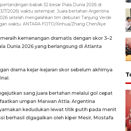
ertandingan babak 32 besar Piala Dunia 2026 di
(3/7/2026) waktu setempat. Juara bertahan Argentina
a 2026 setelah mengalahkan tim debutan Tanjung Verde
jangan waktu. ANTARA FOTO/Xinhua/Zhang Chen/kye
l meraih kemenangan dramatis dengan skor 3–2
ala Dunia 2026 yang berlangsung di Atlanta
ngan drama kejar-kejaran skor sebelum akhirnya
T
nal.
ejutkan sang juara bertahan melalui gol cepat
faatkan umpan Marwan Attia. Argentina
makan kedudukan lewat titik putih pada menit
si berhasil digagalkan oleh kiper Mesir, Mostafa