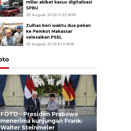
miliar akibat kasus digitalisasi
SPBU
05 August 2026 11:03 WIB
Zulhas beri waktu dua pekan
ke Pemkot Makassar
selesaikan PSEL
05 August 2026 6:13 WIB
oto
FOTO - Presiden Prabowo
menerima kunjungan Frank-
FOTO - H
Walter Steinmeier
di Sulbar