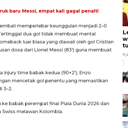
ruk baru Messi, empat kali gagal penalti
embali memperlebar keunggulan menjadi 2–0
L
 Tertinggal dua gol tidak membuat mental
w
meback luar biasa yang diawali oleh gol Cristian
t
busan dosa dari Lionel Messi (83') guna membuat
9 j
 injury time babak kedua (90+2'), Enzo
engan mencetak gol penentu yang memastikan
 3–2.
ju ke babak perempat final Piala Dunia 2026 dan
a Swiss melawan Kolombia.