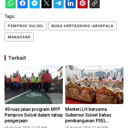
Tags:
PEMPROV SULSEL
BUKA HERTASNING-AROEPALA
MAKASSAR
Terkait
a
49 ruas jalan program MYP
Menteri LH bersama
Pemprov Sulsel dalam tahap
Gubernur Sulsel bahas
pengerjaan
pembangunan PSEL
Mamminasata
06 August 2026 11:53 WIB
05 August 2026 21:59 WIB
3