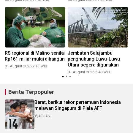
RS regional di Malino senilai
Jembatan Salujambu
Rp161 miliar mulai dibangun
penghubung Luwu-Luwu
Utara segera digunakan
01 August 2026 7:13 WIB
01 August 2026 5:48 WIB
2
Berita Terpopuler
Berat, berikut rekor pertemuan Indonesia
melawan Singapura di Piala AFF
9 jam lalu