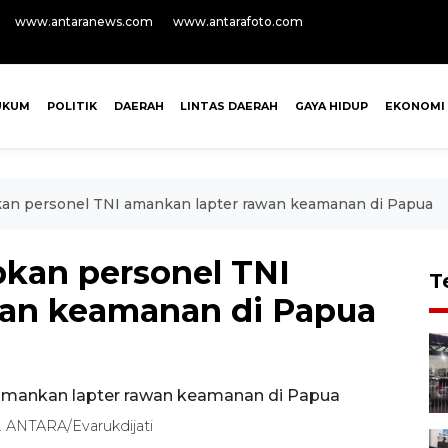
www.antaranews.com
www.antarafoto.com
UKUM
POLITIK
DAERAH
LINTAS DAERAH
GAYA HIDUP
EKONOMI
pkan personel TNI amankan lapter rawan keamanan di Papua
pkan personel TNI
T
wan keamanan di Papua
. ANTARA/Evarukdijati