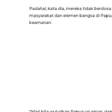
Padahal, kata dia, mereka tidak berdos
masyarakat dan elemen bangsa di Pap
keamanan.
"Mari kita wujudkan Papua yg aman, dam