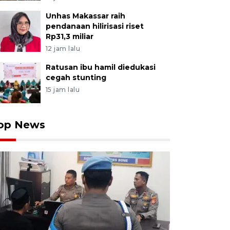
Unhas Makassar raih
pendanaan hilirisasi riset
Rp31,3 miliar
12 jam lalu
Ratusan ibu hamil diedukasi
cegah stunting
15 jam lalu
op News