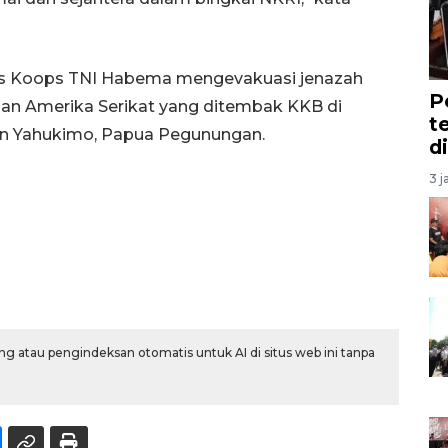
gas Koops TNI Habema mengevakuasi jenazah
P
aan Amerika Serikat yang ditembak KKB di
t
en Yahukimo, Papua Pegunungan.
d
3 j
g atau pengindeksan otomatis untuk AI di situs web ini tanpa