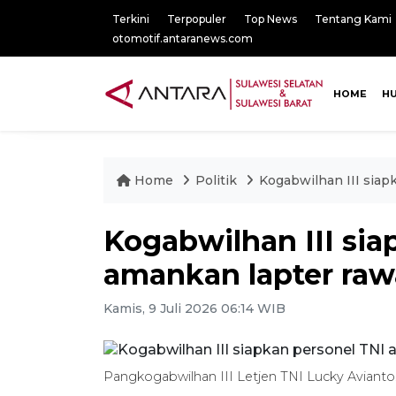
Terkini
Terpopuler
Top News
Tentang Kami
otomotif.antaranews.com
HOME
H
Home
Politik
Kogabwilhan III sia
Kogabwilhan III sia
amankan lapter ra
Kamis, 9 Juli 2026 06:14 WIB
Pangkogabwilhan III Letjen TNI Lucky Avianto