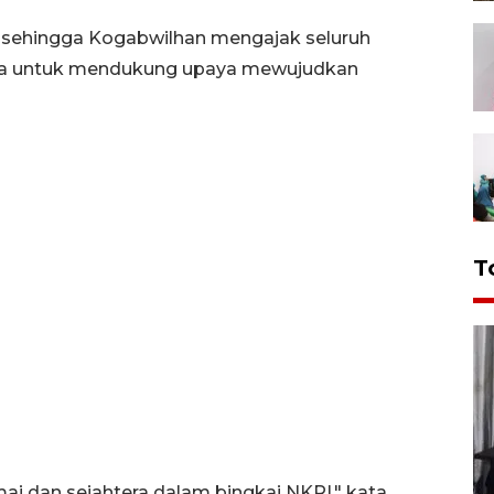
a sehingga Kogabwilhan mengajak seluruh
ua untuk mendukung upaya mewujudkan
T
ai dan sejahtera dalam bingkai NKRI," kata