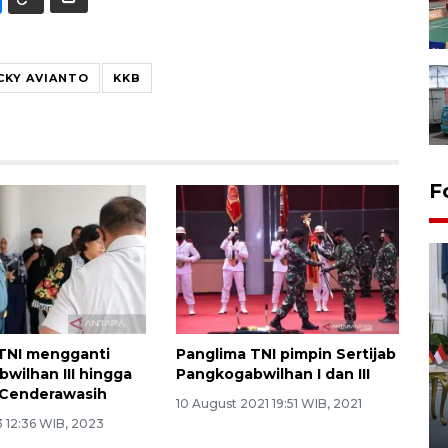
CKY AVIANTO
KKB
F
TNI mengganti
Panglima TNI pimpin Sertijab
wilhan III hingga
Pangkogabwilhan I dan III
FOTO - Kirab memperingati
Cenderawasih
HUT ke-80 Raja Keraton
10 August 2021 19:51 WIB, 2021
Yogyakarta
 12:36 WIB, 2023