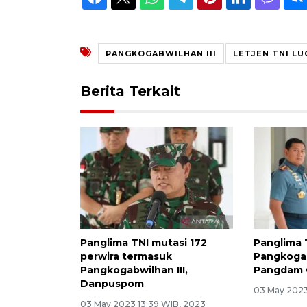
PANGKOGABWILHAN III
LETJEN TNI LU
Berita Terkait
Panglima TNI mutasi 172
Panglima 
perwira termasuk
Pangkogab
Pangkogabwilhan III,
Pangdam 
Danpuspom
03 May 2023
03 May 2023 13:39 WIB, 2023