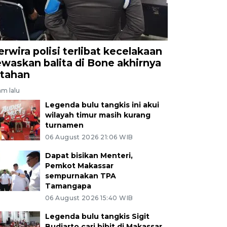
erwira polisi terlibat kecelakaan
ewaskan balita di Bone akhirnya
itahan
am lalu
Legenda bulu tangkis ini akui
wilayah timur masih kurang
turnamen
06 August 2026 21:06 WIB
Dapat bisikan Menteri,
Pemkot Makassar
sempurnakan TPA
Tamangapa
06 August 2026 15:40 WIB
Legenda bulu tangkis Sigit
Budiarto cari bibit di Makassar