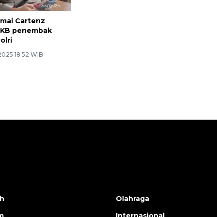
mai Cartenz
KKB penembak
olri
2025 18:52 WIB
h
Olahraga
m
Internasional