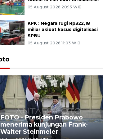
05 August 2026 20:13 WIB
KPK : Negara rugi Rp322,18
miliar akibat kasus digitalisasi
SPBU
05 August 2026 11:03 WIB
oto
FOTO - Presiden Prabowo
menerima kunjungan Frank-
FOTO - H
Walter Steinmeier
di Sulbar