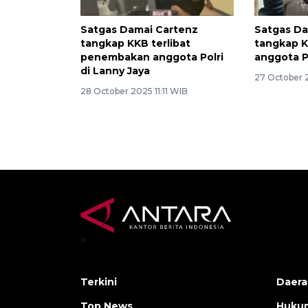
Satgas Damai Cartenz
Satgas Da
tangkap KKB terlibat
tangkap 
penembakan anggota Polri
anggota P
di Lanny Jaya
27 October 
28 October 2025 11:11 WIB
>
Terkini
Daera
Top News
Huku