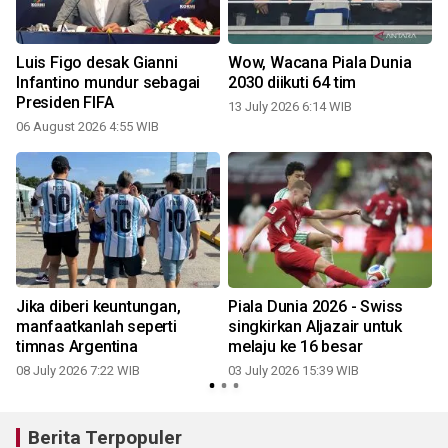
a
Luis Figo desak Gianni
Wow, Wacana Piala Dunia
Infantino mundur sebagai
2030 diikuti 64 tim
Presiden FIFA
13 July 2026 6:14 WIB
06 August 2026 4:55 WIB
Jika diberi keuntungan,
Piala Dunia 2026 - Swiss
k
manfaatkanlah seperti
singkirkan Aljazair untuk
timnas Argentina
melaju ke 16 besar
08 July 2026 7:22 WIB
03 July 2026 15:39 WIB
Berita Terpopuler