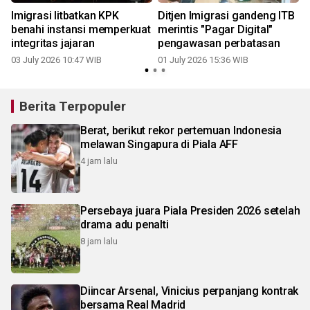
Imigrasi litbatkan KPK
Ditjen Imigrasi gandeng ITB
benahi instansi memperkuat
merintis "Pagar Digital"
integritas jajaran
pengawasan perbatasan
03 July 2026 10:47 WIB
01 July 2026 15:36 WIB
Berita Terpopuler
Berat, berikut rekor pertemuan Indonesia
melawan Singapura di Piala AFF
4 jam lalu
Persebaya juara Piala Presiden 2026 setelah
drama adu penalti
8 jam lalu
Diincar Arsenal, Vinicius perpanjang kontrak
bersama Real Madrid