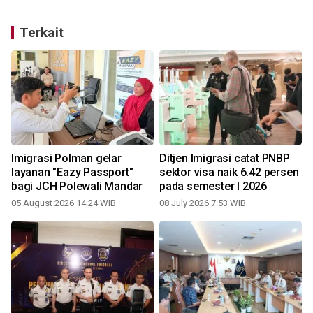
Terkait
Imigrasi Polman gelar
Ditjen Imigrasi catat PNBP
layanan "Eazy Passport"
sektor visa naik 6.42 persen
Au
bagi JCH Polewali Mandar
pada semester I 2026
05 August 2026 14:24 WIB
08 July 2026 7:53 WIB