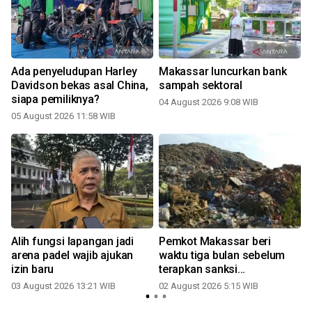
Ada penyeludupan Harley
Makassar luncurkan bank
i
Davidson bekas asal China,
sampah sektoral
siapa pemiliknya?
04 August 2026 9:08 WIB
05 August 2026 11:58 WIB
3
a
Alih fungsi lapangan jadi
Pemkot Makassar beri
arena padel wajib ajukan
waktu tiga bulan sebelum
izin baru
terapkan sanksi
2
persampahan
03 August 2026 13:21 WIB
02 August 2026 5:15 WIB