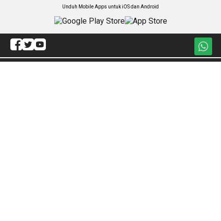
Unduh Mobile Apps untuk iOS dan Android
Jelajahi ANTARA News Makassar
Hukum
Olahraga
Politik
Internasional
Daerah
Sejagat
Lintas Daerah
Artikel
Gaya Hidup
Redaksi
Ekonomi
ANTARA Foto
Nasional
BrandA
Nusantara
RSS
Foto
Video